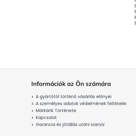
L
á
Információk az Ön számára
b
l
A gyártótól történő vásárlás előnyei
é
A személyes adatok védelmének feltételei
c
Márkánk Története
Kapcsolat
Garancia és jótállás utáni szerviz