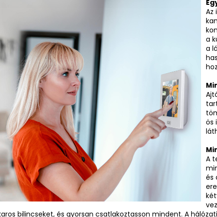
Eg
Az 
kam
ko
a k
a l
has
hoz
Min
Ajt
tar
töm
ös 
lát
Mi
A t
min
és 
ere
két
vez
karos bilincseket, és gyorsan csatlakoztasson mindent. A hálózat