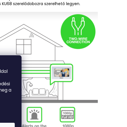
 KU68 szerelődobozra szerelhető legyen.
ldal
edési
meg a