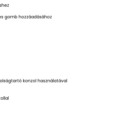
éshez
séges gomb hozzáadásához
olságtartó konzol használatával
ollal