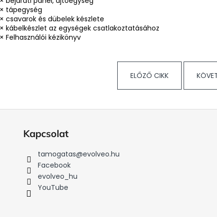
1× bejárati panel, ajtóegység
1× tápegység
1× csavarok és dübelek készlete
1× kábelkészlet az egységek csatlakoztatásához
1× Felhasználói kézikönyv
ELŐZŐ CIKK
KÖVET
Kapcsolat
tamogatas
@
evolveo.hu
Facebook
evolveo_hu
YouTube