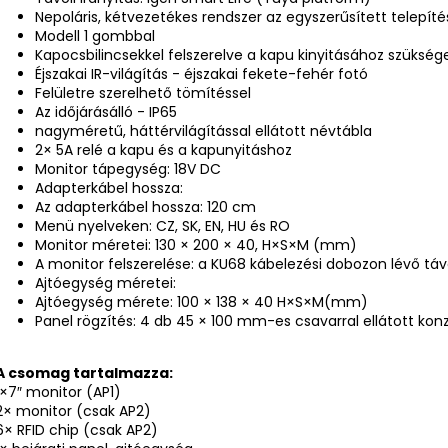
Nepoláris, kétvezetékes rendszer az egyszerűsített telepít
Modell 1 gombbal
Kapocsbilincsekkel felszerelve a kapu kinyitásához szük
Éjszakai IR-világítás - éjszakai fekete-fehér fotó
Felületre szerelhető tömítéssel
Az időjárásálló - IP65
nagyméretű, háttérvilágítással ellátott névtábla
2× 5A relé a kapu és a kapunyitáshoz
Monitor tápegység: 18V DC
Adapterkábel hossza:
Az adapterkábel hossza: 120 cm
Menü nyelveken: CZ, SK, EN, HU és RO
Monitor méretei: 130 × 200 × 40, H×S×M (mm)
A monitor felszerelése: a KU68 kábelezési dobozon lévő táv
Ajtóegység méretei:
Ajtóegység mérete: 100 × 138 × 40 H×S×M(mm)
Panel rögzítés: 4 db 45 × 100 mm-es csavarral ellátott konz
A csomag tartalmazza:
1×7″ monitor (AP1)
2× monitor (csak AP2)
6× RFID chip (csak AP2)