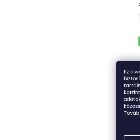
Ez a w
biztos
tarta
kattin
adatok
közöss
Tovább