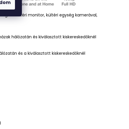
adom
éges: beltéri monitor, kültéri egység kamerával,
házak hálózatán és kiválasztott kiskereskedőknél
lózatán és a kiválasztott kiskereskedőknél
)