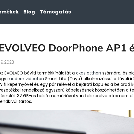
ermékek
Blog
Támogatás
Mit keres?
EVOLVEO DoorPhone AP1 é
KERESÉS
1.9.2023
Az EVOLVEO bővíti termékkínálatát a
okos otthon
számára, és pi
egy
modern videofon
Smart Life (Tuya) alkalmazással a távoli ir
Wifi képernyővel és egy pár relével a bejárati kapu és a bejárat
vezetékkel rendelkező egyszerű kábelezésnek köszönhetően a tele
készülék 32 GB-os belső memóriával van felszerelve a kamera el
rendkívül tartós.