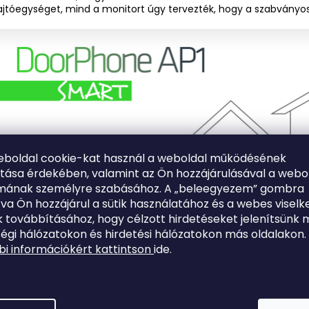
ajtóegységet, mind a monitort úgy tervezték, hogy a szabványos
eboldal cookie-kat használ a weboldal működésének
ítása érdekében, valamint az Ön hozzájárulásával a webo
lmának személyre szabásához. A „beleegyezem” gombra
tva Ön hozzájárul a sütik használatához és a webes viselk
 továbbításához, hogy célzott hirdetéseket jelenítsünk 
égi hálózatokon és hirdetési hálózatokon más oldalakon.
i információkért kattintson
ide.