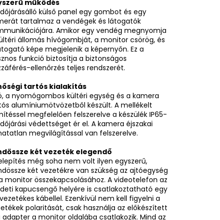
yszerű működés
időjárásálló külső panel egy gombot és egy
erát tartalmaz a vendégek és látogatók
mmunikációjára. Amikor egy vendég megnyomja
ültéri állomás hívógombját, a monitor csörög, és
átogató képe megjelenik a képernyőn. Ez a
znos funkció biztosítja a biztonságos
záférés-ellenőrzés teljes rendszerét.
őségi tartós kialakítás
ó, a nyomógombos kültéri egység és a kamera
tós alumíniumötvözetből készült. A mellékelt
ítéssel megfelelően felszerelve a készülék IP65-
időjárási védettséget ér el. A kamera éjszakai
hatatlan megvilágítással van felszerelve.
ndössze két vezeték elegendő
elepítés még soha nem volt ilyen egyszerű,
dössze két vezetékre van szükség az ajtóegység
a monitor összekapcsolásához. A videotelefon az
deti kapucsengő helyére is csatlakoztatható egy
vezetékes kábellel. Ezenkívül nem kell figyelni a
etékek polaritását, csak használja az előkészített
i adapter a monitor oldalába csatlakozik. Mind az