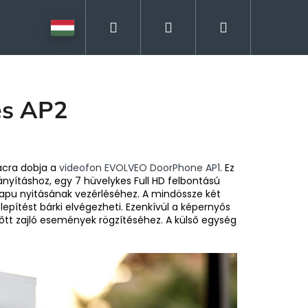
Keresés
Bejelentkezés
Kosár
s AP2
acra dobja a
videofon
EVOLVEO DoorPhone AP1
. Ez
ányításhoz, egy 7 hüvelykes Full HD felbontású
i kapu nyitásának vezérléséhez. A mindössze két
pítést bárki elvégezheti. Ezenkívül a képernyős
őtt zajló események rögzítéséhez. A külső egység