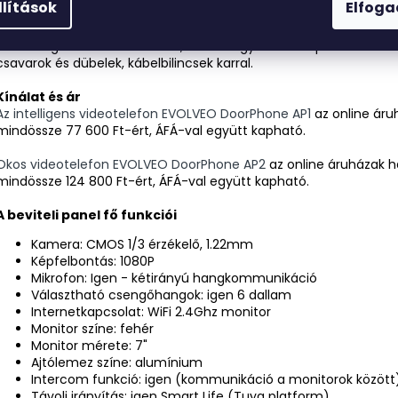
llítások
Elfog
A csomag tartalmaz mindent, ami az egyszerű telepítéshez szüks
csavarok és dübelek, kábelbilincsek karral.
Kínálat és ár
Az intelligens videotelefon
EVOLVEO DoorPhone AP1
az online áru
mindössze
77 600 Ft
-ért, ÁFÁ-val együtt kapható.
Okos videotelefon
EVOLVEO DoorPhone AP2
az online áruházak há
mindössze 124 800 Ft-ért, ÁFÁ-val együtt kapható.
A beviteli panel fő funkciói
Kamera: CMOS 1/3 érzékelő, 1.22mm
Képfelbontás: 1080P
Mikrofon: Igen - kétirányú hangkommunikáció
Választható csengőhangok: igen 6 dallam
Internetkapcsolat: WiFi 2.4Ghz monitor
Monitor színe: fehér
Monitor mérete: 7"
Ajtólemez színe: alumínium
Intercom funkció: igen (kommunikáció a monitorok között
Távoli irányítás: igen Smart Life (Tuya platform)