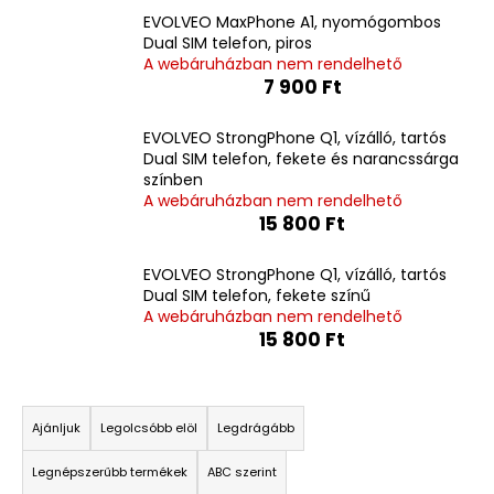
EVOLVEO MaxPhone A1, nyomógombos
Dual SIM telefon, piros
A webáruházban nem rendelhető
7 900 Ft
EVOLVEO StrongPhone Q1, vízálló, tartós
Dual SIM telefon, fekete és narancssárga
színben
A webáruházban nem rendelhető
15 800 Ft
EVOLVEO StrongPhone Q1, vízálló, tartós
Dual SIM telefon, fekete színű
A webáruházban nem rendelhető
15 800 Ft
T
e
Ajánljuk
Legolcsóbb elöl
Legdrágább
r
Legnépszerűbb termékek
ABC szerint
m