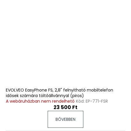
EVOLVEO EasyPhone FS, 2,8" felnyitható mobiltelefon
idősek számára töltőállvánnyal (piros)
A webáruházban nem rendelhető
Kód:
EP-771-FSR
23 500 Ft
BŐVEBBEN