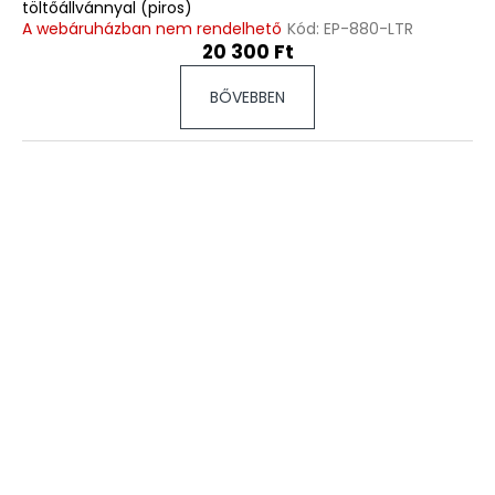
töltőállvánnyal (piros)
A webáruházban nem rendelhető
Kód:
EP-880-LTR
20 300 Ft
BŐVEBBEN