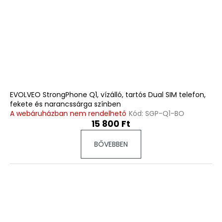
EVOLVEO StrongPhone Q1, vízálló, tartós Dual SIM telefon,
fekete és narancssárga színben
A webáruházban nem rendelhető
Kód:
SGP-Q1-BO
15 800 Ft
BŐVEBBEN