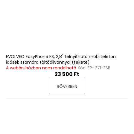
EVOLVEO EasyPhone FS, 2,8" felnyitható mobiltelefon
idősek számára töltőállvánnyal (fekete)
A webáruházban nem rendelhető
Kód:
EP-771-FSB
23 500 Ft
BŐVEBBEN