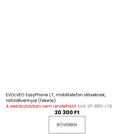
EVOLVEO EasyPhone LT, mobiltelefon időseknek,
töltőállvánnyal (fekete)
A webáruházban nem rendelhető
Kód:
EP-880-LTB
20 300 Ft
BŐVEBBEN