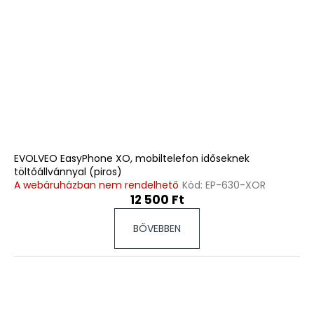
EVOLVEO EasyPhone XO, mobiltelefon időseknek
töltőállvánnyal (piros)
A webáruházban nem rendelhető
Kód:
EP-630-XOR
12 500 Ft
BŐVEBBEN