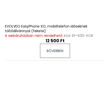
EVOLVEO EasyPhone XO, mobiltelefon időseknek
töltőállvánnyal (fekete)
A webáruházban nem rendelhető
Kód:
EP-630-XOB
12 500 Ft
BŐVEBBEN