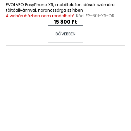
EVOLVEO EasyPhone XR, mobiltelefon idősek számára
töltőállvánnyal, narancssárga színben
A webáruházban nem rendelhető
Kód:
EP-601-XR-OR
15 800 Ft
BŐVEBBEN