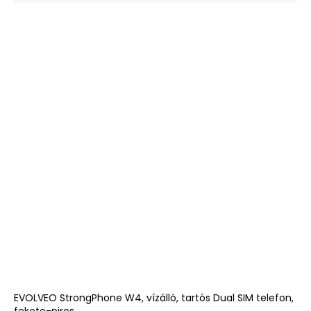
EVOLVEO StrongPhone W4, vízálló, tartós Dual SIM telefon,
fekete-piros