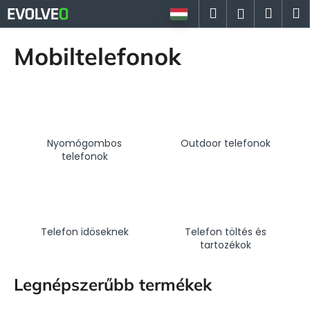
K
Ugrás
Keresés
Kosá
M
Bejelent
a
o
fő
Vissza
Vissza
s
tartalomhoz
Mobiltelefonok
á
M
r
i
t
k
Nyomógombos
Outdoor telefonok
e
telefonok
r
e
s
?
Telefon idöseknek
Telefon töltés és
tartozékok
Legnépszerűbb termékek
KERESÉS