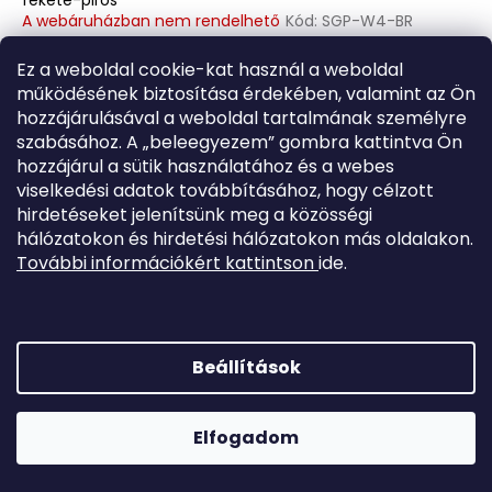
A webáruházban nem rendelhető
Kód:
SGP-W4-BR
21 900 Ft
Ez a weboldal cookie-kat használ a weboldal
BŐVEBBEN
működésének biztosítása érdekében, valamint az Ön
hozzájárulásával a weboldal tartalmának személyre
szabásához. A „beleegyezem” gombra kattintva Ön
hozzájárul a sütik használatához és a webes
viselkedési adatok továbbításához, hogy célzott
hirdetéseket jelenítsünk meg a közösségi
hálózatokon és hirdetési hálózatokon más oldalakon.
További információkért kattintson
ide.
Beállítások
Elfogadom