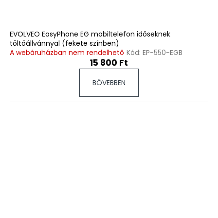
a
EVOLVEO EasyPhone EG mobiltelefon időseknek
töltőállvánnyal (fekete színben)
A webáruházban nem rendelhető
Kód:
EP-550-EGB
15 800 Ft
BŐVEBBEN