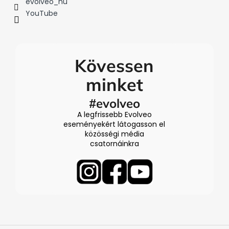
evolveo_hu
YouTube
Kövessen
minket
#evolveo
A legfrissebb Evolveo
eseményekért látogasson el
közösségi média
csatornáinkra