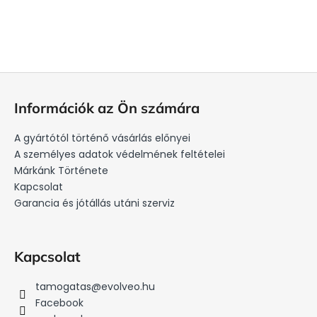
L
á
Információk az Ön számára
b
l
A gyártótól történő vásárlás előnyei
é
A személyes adatok védelmének feltételei
c
Márkánk Története
Kapcsolat
Garancia és jótállás utáni szerviz
Kapcsolat
tamogatas
@
evolveo.hu
Facebook