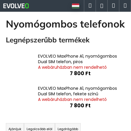
K
Ugrás
Keresés
Kosá
M
Bejelent
a
o
fő
Vissza
Vissza
s
tartalomhoz
Nyomógombos telefonok
á
M
r
Legnépszerűbb termékek
i
t
k
EVOLVEO MaxPhone A1, nyomógombos
e
Dual SIM telefon, piros
A webáruházban nem rendelhető
r
7 800 Ft
e
s
EVOLVEO MaxPhone A1, nyomógombos
?
Dual SIM telefon, fekete színű
A webáruházban nem rendelhető
7 800 Ft
T
KERESÉS
e
Ajánljuk
Legolcsóbb elöl
Legdrágább