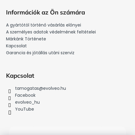
L
s
á
t
Információk az Ön számára
a
b
i
l
A gyártótól történő vásárlás előnyei
r
é
A személyes adatok védelmének feltételei
á
c
Márkánk Története
n
Kapcsolat
y
Garancia és jótállás utáni szerviz
í
t
á
s
Kapcsolat
e
l
tamogatas
@
evolveo.hu
e
Facebook
m
evolveo_hu
e
YouTube
i