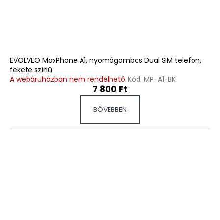
á
j
a
EVOLVEO MaxPhone A1, nyomógombos Dual SIM telefon,
fekete színű
A webáruházban nem rendelhető
Kód:
MP-A1-BK
7 800 Ft
BŐVEBBEN