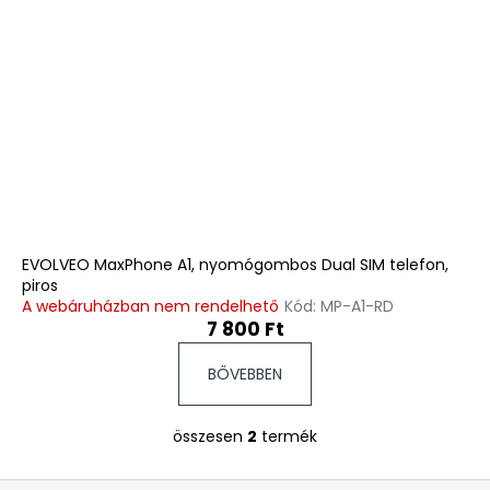
EVOLVEO MaxPhone A1, nyomógombos Dual SIM telefon,
piros
A webáruházban nem rendelhető
Kód:
MP-A1-RD
7 800 Ft
BŐVEBBEN
összesen
2
termék
L
i