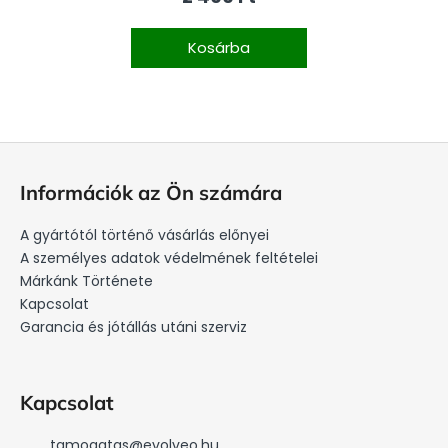
Kosárba
L
á
Információk az Ön számára
b
l
A gyártótól történő vásárlás előnyei
é
A személyes adatok védelmének feltételei
c
Márkánk Története
Kapcsolat
Garancia és jótállás utáni szerviz
Kapcsolat
tamogatas
@
evolveo.hu