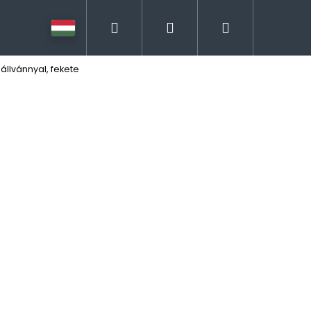
Keresés
Bejelentkezés
Kosár
állvánnyal, fekete