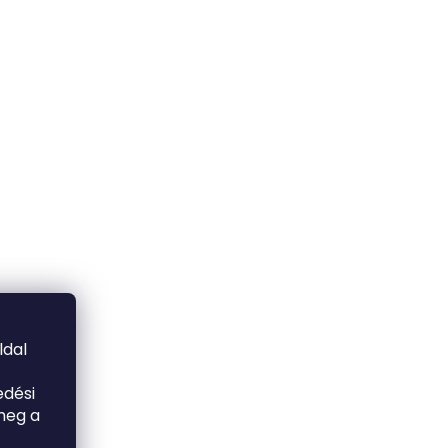
ldal
edési
meg a