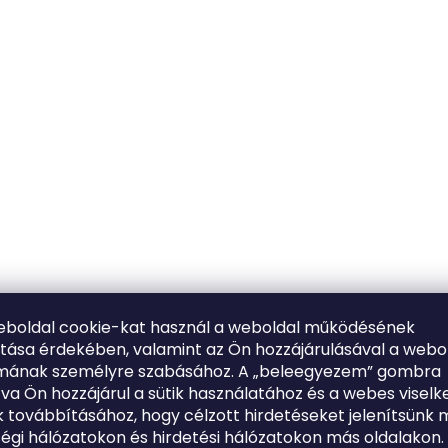
eboldal cookie-kat használ a weboldal működésének
ítása érdekében, valamint az Ön hozzájárulásával a webo
lmának személyre szabásához. A „beleegyezem” gombra
tva Ön hozzájárul a sütik használatához és a webes viselk
 továbbításához, hogy célzott hirdetéseket jelenítsünk 
égi hálózatokon és hirdetési hálózatokon más oldalakon.