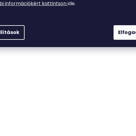
i információkért kattintson
ide.
llítások
Elfog