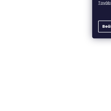
Tovább
Beá