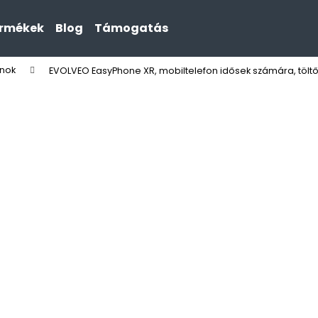
ermékek
Blog
Támogatás
onok
EVOLVEO EasyPhone XR, mobiltelefon idősek számára, töltő
Mit keres?
KERESÉS