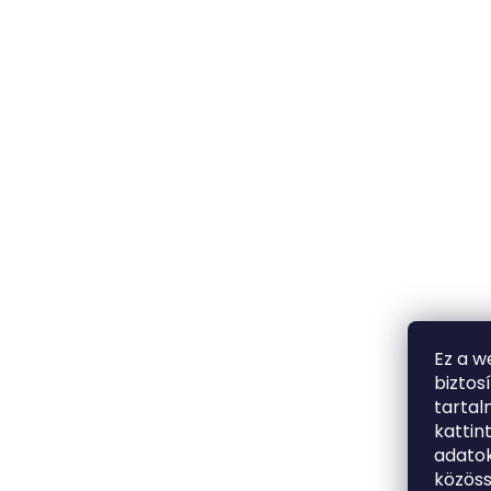
Ez a w
biztos
tarta
kattin
adatok
közöss