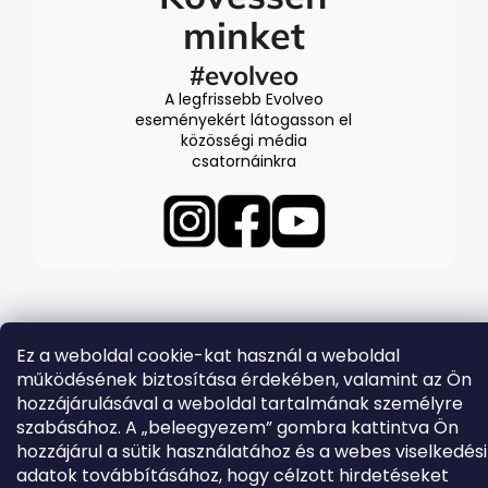
minket
#evolveo
A legfrissebb Evolveo
eseményekért látogasson el
közösségi média
csatornáinkra
Ez a weboldal cookie-kat használ a weboldal
Shoptet készítette
működésének biztosítása érdekében, valamint az Ön
Copyright 2026
EVOLVEO.hu
. Minden jog fenntartva.
hozzájárulásával a weboldal tartalmának személyre
szabásához. A „beleegyezem” gombra kattintva Ön
hozzájárul a sütik használatához és a webes viselkedési
adatok továbbításához, hogy célzott hirdetéseket