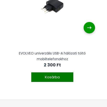
EVOLVEO univerzális USB-A hálózati töltő
EV
mobiltelefonokhoz
2 300 Ft
Kosárba
L