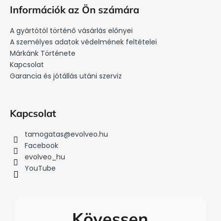
á
Információk az Ön számára
b
l
A gyártótól történő vásárlás előnyei
é
A személyes adatok védelmének feltételei
c
Márkánk Története
Kapcsolat
Garancia és jótállás utáni szerviz
Kapcsolat
tamogatas
@
evolveo.hu
Facebook
evolveo_hu
YouTube
Kövessen