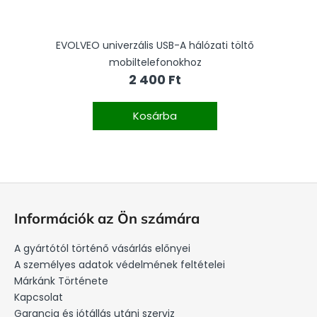
EVOLVEO univerzális USB-A hálózati töltő
EV
mobiltelefonokhoz
2 400 Ft
Kosárba
L
á
Információk az Ön számára
b
l
A gyártótól történő vásárlás előnyei
é
A személyes adatok védelmének feltételei
c
Márkánk Története
Kapcsolat
Garancia és jótállás utáni szerviz