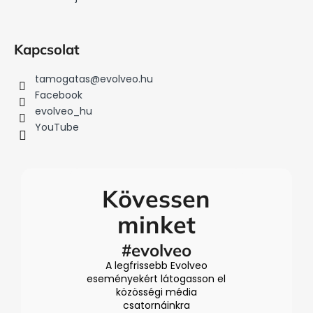
Kapcsolat
tamogatas
@
evolveo.hu
Facebook
evolveo_hu
YouTube
Kövessen
minket
#evolveo
A legfrissebb Evolveo
eseményekért látogasson el
közösségi média
csatornáinkra