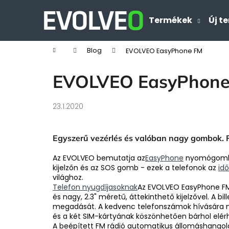
K
Ugrás
a
o
Termékek
Új t
Vissza
Vissza
fő
s
tartalomhoz
a boltba
a boltba
á
Kezdőlap
Blog
EVOLVEO EasyPhone FM
r
EVOLVEO EasyPhone
23.1.2020
Egyszerű vezérlés és valóban nagy gombok. Pr
Az EVOLVEO bemutatja az
EasyPhone
nyomógombos
kijelzőn és az SOS gomb - ezek a telefonok az
id
világhoz.
Telefon nyugdíjasoknak
Az EVOLVEO EasyPhone FM 
és nagy, 2.3" méretű, áttekinthető kijelzővel. A 
megadását. A kedvenc telefonszámok hívására nyo
és a két SIM-kártyának köszönhetően bárhol elérh
A beépített FM rádió automatikus állomáshangolá