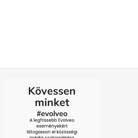
Kövessen
minket
#evolveo
A legfrissebb Evolveo
eseményekért
látogasson el közösségi
média csatornáinkra