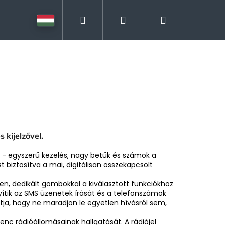
Keresés
Bejelentkezés
Kosár
 kijelzővel.
- egyszerű kezelés, nagy betűk és számok a
 biztosítva a mai, digitálisan összekapcsolt
n, dedikált gombokkal a kiválasztott funkciókhoz
nyítik az SMS üzenetek írását és a telefonszámok
ja, hogy ne maradjon le egyetlen hívásról sem,
nc rádióállomásainak hallgatását. A rádiójel