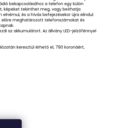
rádió bekapcsolásához a telefon egy külön
t, képeket tekinthet meg, vagy beírhatja
lnémul, és a hívás befejezésekor újra elindul.
z előre meghatározott telefonszámokat és
kapnak.
ezdi az akkumulátort. Az állvány LED-jelzőfénnyel
zatán keresztül érhető el, 790 koronáért,