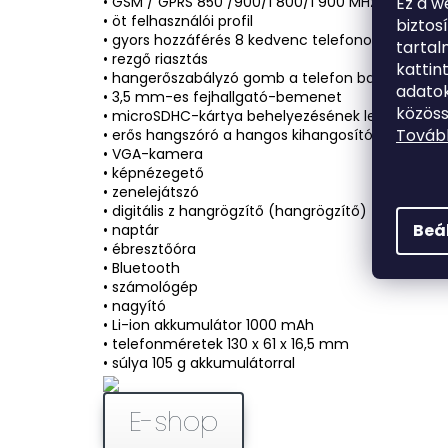
Ez a w
• GSM / GPRS 850 /900/1 800/1 900 MHz
• öt felhasználói profil
biztos
• gyors hozzáférés 8 kedvenc telefonos névjegy
tarta
• rezgő riasztás
kattin
• hangerőszabályzó gomb a telefon bal oldalán
adatok
• 3,5 mm-es fejhallgató-bemenet
közöss
• microSDHC-kártya behelyezésének lehetősége
Tovább
• erős hangszóró a hangos kihangosítóhoz
• VGA-kamera
• képnézegető
• zenelejátszó
• digitális z hangrögzítő (hangrögzítő)
Beá
• naptár
• ébresztőóra
• Bluetooth
• számológép
• nagyító
• Li-ion akkumulátor 1000 mAh
• telefonméretek 130 x 61 x 16,5 mm
• súlya 105 g akkumulátorral
E-shop