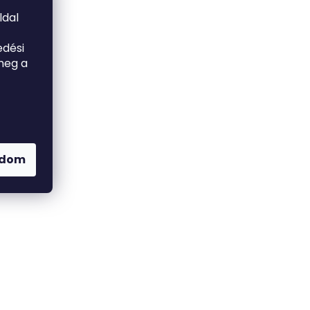
ldal
edési
meg a
adom