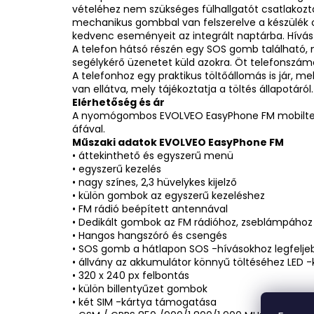
vételéhez nem szükséges fülhallgatót csatlakozta
mechanikus gombbal van felszerelve a készülék ol
kedvenc eseményeit az integrált naptárba. Hívás
A telefon hátsó részén egy SOS gomb található
segélykérő üzenetet küld azokra. Öt telefonszámo
A telefonhoz egy praktikus töltőállomás is jár, m
van ellátva, mely tájékoztatja a töltés állapotáról.
Elérhetőség és ár
A nyomógombos EVOLVEO EasyPhone FM mobiltelefon
áfával.
Műszaki adatok EVOLVEO EasyPhone FM
• áttekinthető és egyszerű menü
• egyszerű kezelés
• nagy színes, 2,3 hüvelykes kijelző
• külön gombok az egyszerű kezeléshez
• FM rádió beépített antennával
• Dedikált gombok az FM rádióhoz, zseblámpához 
• Hangos hangszóró és csengés
• SOS gomb a hátlapon SOS -hívásokhoz legfelje
• állvány az akkumulátor könnyű töltéséhez LED -k
• 320 x 240 px felbontás
• külön billentyűzet gombok
• két SIM -kártya támogatása