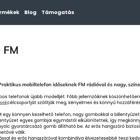
ermékek
Blog
Támogatás
Mit keres?
 FM
KERESÉS
aktikus mobiltelefon időseknek FM rádióval és nagy, színes
 telefonok újabb modelljét. Főbb jellemzőiknek köszönhetően 
ősek
célcsoportját szólítják meg, kényelmes és könnyű hozzáférést
egy könnyen kezelhető telefon, nagy gombokkal a billentyűzete
billentyűzet egyes gombjai egymástól elkülönítettek, így megkön
lc gyorstárcsázó gomb állítható be. Az erős hangszóró biztosít
etővé válik.
ssal és erős hangszóróval kombinálva élvezetesebbé teszi kedve