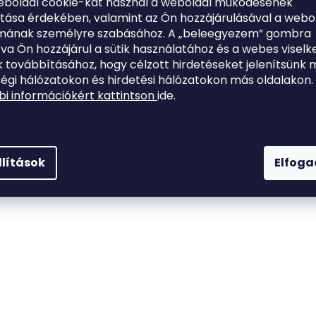
eboldal cookie-kat használ a weboldal működésének
ítása érdekében, valamint az Ön hozzájárulásával a webo
hez
lmának személyre szabásához. A „beleegyezem” gombra
tva Ön hozzájárul a sütik használatához és a webes viselk
 továbbításához, hogy célzott hirdetéseket jelenítsünk 
égi hálózatokon és hirdetési hálózatokon más oldalakon.
i információkért kattintson
ide.
llítások
Elfog