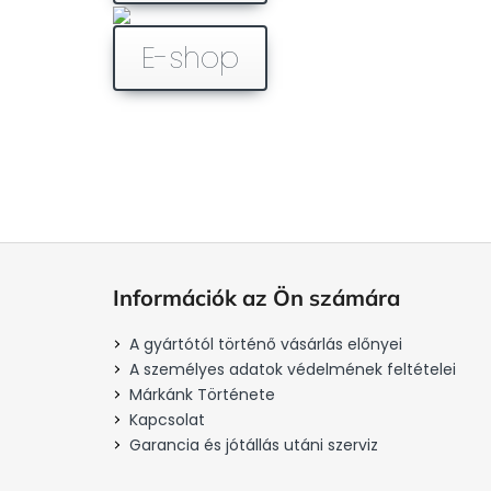
E-shop
L
á
Információk az Ön számára
b
l
A gyártótól történő vásárlás előnyei
é
A személyes adatok védelmének feltételei
c
Márkánk Története
Kapcsolat
Garancia és jótállás utáni szerviz