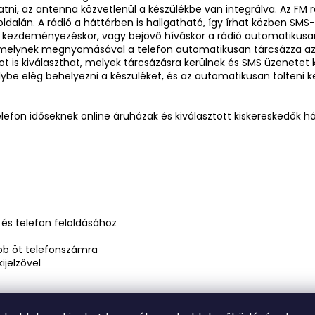
tni, az antenna közvetlenül a készülékbe van integrálva. Az FM 
dalán. A rádió a háttérben is hallgatható, így írhat közben SMS-
 kezdeményezéskor, vagy bejövő híváskor a rádió automatikusan e
, melynek megnyomásával a telefon automatikusan tárcsázza a
t is kiválaszthat, melyek tárcsázásra kerülnek és SMS üzenetet 
elybe elég behelyezni a készüléket, és az automatikusan tölteni k
 időseknek online áruházak és kiválasztott kiskereskedők háló
és telefon feloldásához
bb öt telefonszámra
ijelzővel