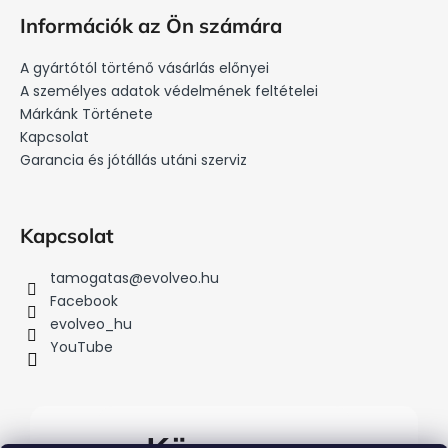
á
Információk az Ön számára
b
l
A gyártótól történő vásárlás előnyei
é
A személyes adatok védelmének feltételei
c
Márkánk Története
Kapcsolat
Garancia és jótállás utáni szerviz
Kapcsolat
tamogatas
@
evolveo.hu
Facebook
evolveo_hu
YouTube