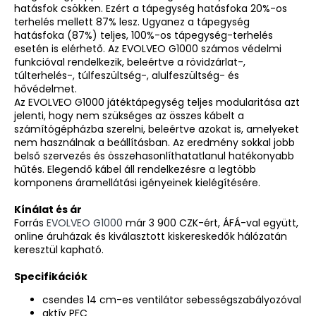
hatásfok csökken. Ezért a tápegység hatásfoka 20%-os
terhelés mellett 87% lesz. Ugyanez a tápegység
hatásfoka (87%) teljes, 100%-os tápegység-terhelés
esetén is elérhető. Az EVOLVEO G1000 számos védelmi
funkcióval rendelkezik, beleértve a rövidzárlat-,
túlterhelés-, túlfeszültség-, alulfeszültség- és
hővédelmet.
Az EVOLVEO G1000 játéktápegység teljes modularitása azt
jelenti, hogy nem szükséges az összes kábelt a
számítógépházba szerelni, beleértve azokat is, amelyeket
nem használnak a beállításban. Az eredmény sokkal jobb
belső szervezés és összehasonlíthatatlanul hatékonyabb
hűtés. Elegendő kábel áll rendelkezésre a legtöbb
komponens áramellátási igényeinek kielégítésére.
Kínálat és ár
Forrás
EVOLVEO G1000
már 3 900 CZK-ért, ÁFÁ-val együtt,
online áruházak és kiválasztott kiskereskedők hálózatán
keresztül kapható.
Specifikációk
csendes 14 cm-es ventilátor sebességszabályozóval
aktív PFC