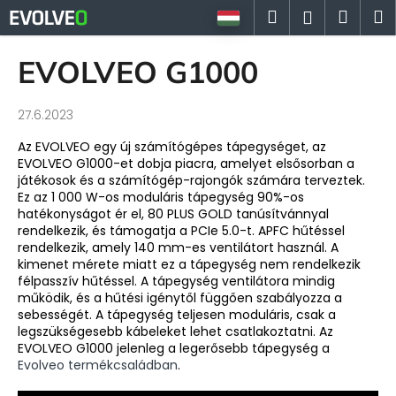
K
Ugrás
Keresés
Kosá
M
Bejelent
a
o
fő
Vissza
Vissza
s
tartalomhoz
EVOLVEO G1000
á
M
r
27.6.2023
i
t
Az EVOLVEO egy új számítógépes tápegységet, az
k
EVOLVEO G1000-et dobja piacra, amelyet elsősorban a
játékosok és a számítógép-rajongók számára terveztek.
e
Ez az 1 000 W-os moduláris tápegység 90%-os
r
hatékonyságot ér el, 80 PLUS GOLD tanúsítvánnyal
rendelkezik, és támogatja a PCIe 5.0-t. APFC hűtéssel
e
rendelkezik, amely 140 mm-es ventilátort használ. A
s
kimenet mérete miatt ez a tápegység nem rendelkezik
?
félpasszív hűtéssel. A tápegység ventilátora mindig
működik, és a hűtési igénytől függően szabályozza a
sebességét. A tápegység teljesen moduláris, csak a
legszükségesebb kábeleket lehet csatlakoztatni. Az
EVOLVEO G1000 jelenleg a legerősebb tápegység a
Evolveo termékcsaládban
.
KERESÉS