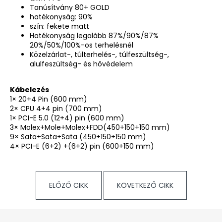
Tanúsítvány 80+ GOLD
hatékonyság: 90%
szín: fekete matt
Hatékonyság legalább 87%/90%/87%
20%/50%/100%-os terhelésnél
Közelzárlat-, túlterhelés-, túlfeszültség-,
alulfeszültség- és hővédelem
Kábelezés
1× 20+4 Pin (600 mm)
2× CPU 4+4 pin (700 mm)
1× PCI-E 5.0 (12+4) pin (600 mm)
3× Molex+Mole+Molex+FDD(450+150+150 mm)
9× Sata+Sata+Sata (450+150+150 mm)
4× PCI-E (6+2) +(6+2) pin (600+150 mm)
ELŐZŐ CIKK
KÖVETKEZŐ CIKK
L