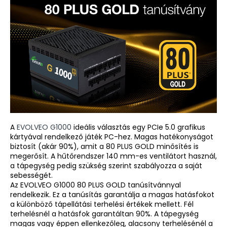
A
EVOLVEO G1000
ideális választás egy PCIe 5.0 grafikus
kártyával rendelkező játék PC-hez. Magas hatékonyságot
biztosít (akár 90%), amit a 80 PLUS GOLD minősítés is
megerősít. A hűtőrendszer 140 mm-es ventilátort használ,
a tápegység pedig szükség szerint szabályozza a saját
sebességét.
Az EVOLVEO G1000 80 PLUS GOLD tanúsítvánnyal
rendelkezik. Ez a tanúsítás garantálja a magas hatásfokot
a különböző tápellátási terhelési értékek mellett. Fél
terhelésnél a hatásfok garantáltan 90%. A tápegység
magas vagy éppen ellenkezőleg, alacsony terhelésénél a