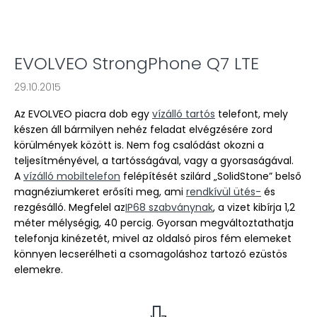
EVOLVEO StrongPhone Q7 LTE
29.10.2015
Az EVOLVEO piacra dob egy
vízálló tartós
telefont, mely
készen áll bármilyen nehéz feladat elvégzésére zord
körülmények között is. Nem fog csalódást okozni a
teljesítményével, a tartósságával, vagy a gyorsaságával.
A
vízálló mobiltelefon
felépítését szilárd „SolidStone” belső
magnéziumkeret erősíti meg, ami
rendkívül ütés-
és
rezgésálló. Megfelel az
IP68 szabványnak
, a vizet kibírja 1,2
méter mélységig, 40 percig. Gyorsan megváltoztathatja
telefonja kinézetét, mivel az oldalsó piros fém elemeket
könnyen lecserélheti a csomagoláshoz tartozó ezüstös
elemekre.
L