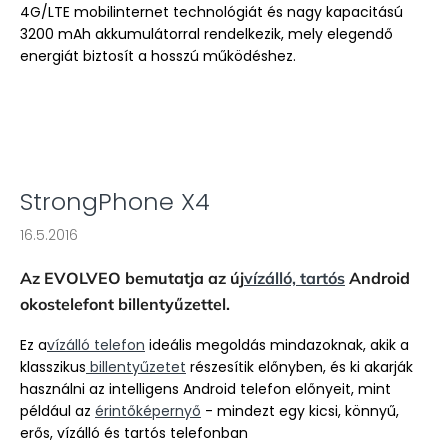
4G/LTE mobilinternet technológiát és nagy kapacitású
3200 mAh akkumulátorral rendelkezik, mely elegendő
energiát biztosít a hosszú működéshez.
StrongPhone X4
16.5.2016
Az EVOLVEO bemutatja az új
vízálló, tartós
Android
okostelefont billentyűzettel.
Ez a
vízálló telefon
ideális megoldás mindazoknak, akik a
klasszikus
billentyűzetet
részesítik előnyben, és ki akarják
használni az intelligens Android telefon előnyeit, mint
például az
érintőképernyő
- mindezt egy kicsi, könnyű,
erős, vízálló és tartós telefonban