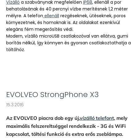
Vízálló
a szabványnak megfelelően
IP68
, ellenáll a por
behatolásának és 40 percnyi vízbe merítésnek 1,2 méter
mélyre. A telefon
ellenáll
rezgéseknek, ütéseknek, poros
környezetnek, és homoknak is. Az oldalakat ezenkívül
elegáns fém megerősítés védi.
Modern, vízálló microUSB csatlakozóval van ellátva, gumi
borítás nélkül, így könnyen és gyorsan csatlakoztathatja a
töltőhöz.
EVOLVEO StrongPhone X3
15.3.2016
Az EVOLVEO piacra dob egy új,
vízálló telefont
, mely
maximális felszereltséggel rendelkezik - 3G és WiFi
kapcsolat, töltési funkció és extra erős zseblámpa.