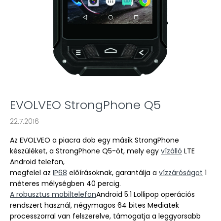
EVOLVEO StrongPhone Q5
22.7.2016
Az EVOLVEO a piacra dob egy másik StrongPhone
készüléket, a StrongPhone Q5-öt, mely egy
vízálló
LTE
Android telefon,
megfelel az
IP68
előírásoknak, garantálja a
vízzáróságot
1
méteres mélységben 40 percig.
A robusztus mobiltelefon
Android 5.1 Lollipop operációs
rendszert használ, négymagos 64 bites Mediatek
processzorral van felszerelve, támogatja a leggyorsabb