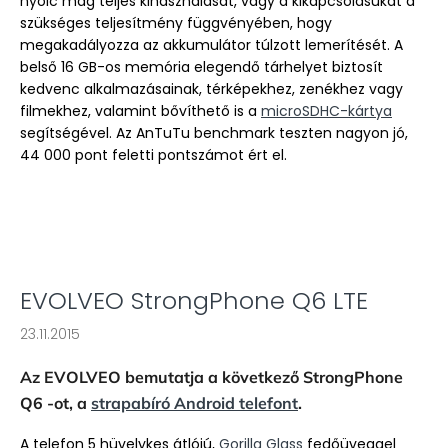
nyolc mag teljes kihasználását, vagy a kikapcsolásukat a
szükséges teljesítmény függvényében, hogy
megakadályozza az akkumulátor túlzott lemerítését. A
belső 16 GB-os memória elegendő tárhelyet biztosít
kedvenc alkalmazásainak, térképekhez, zenékhez vagy
filmekhez, valamint bővíthető is a
microSDHC-kártya
segítségével. Az AnTuTu benchmark teszten nagyon jó,
44 000 pont feletti pontszámot ért el.
EVOLVEO StrongPhone Q6 LTE
23.11.2015
Az EVOLVEO bemutatja a következő StrongPhone
Q6 -ot, a
strapabíró Android telefont
.
A telefon 5 hüvelykes átlójú,
Gorilla Glass
fedőüveggel