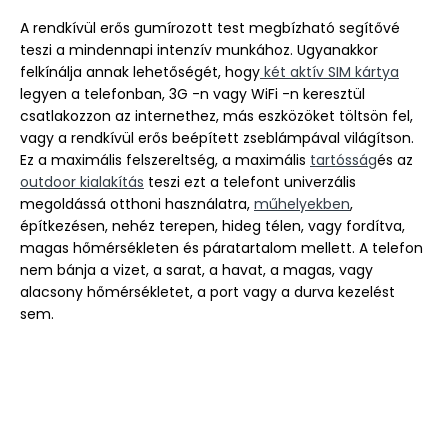
A rendkívül erős gumírozott test megbízható segítővé
teszi a mindennapi intenzív munkához. Ugyanakkor
felkínálja annak lehetőségét, hogy
két aktív SIM kártya
legyen a telefonban, 3G -n vagy WiFi -n keresztül
csatlakozzon az internethez, más eszközöket töltsön fel,
vagy a rendkívül erős beépített zseblámpával világítson.
Ez a maximális felszereltség, a maximális
tartósság
és az
outdoor kialakítás
teszi ezt a telefont univerzális
megoldássá otthoni használatra,
műhelyekben
,
építkezésen, nehéz terepen, hideg télen, vagy fordítva,
magas hőmérsékleten és páratartalom mellett. A telefon
nem bánja a vizet, a sarat, a havat, a magas, vagy
alacsony hőmérsékletet, a port vagy a durva kezelést
sem.