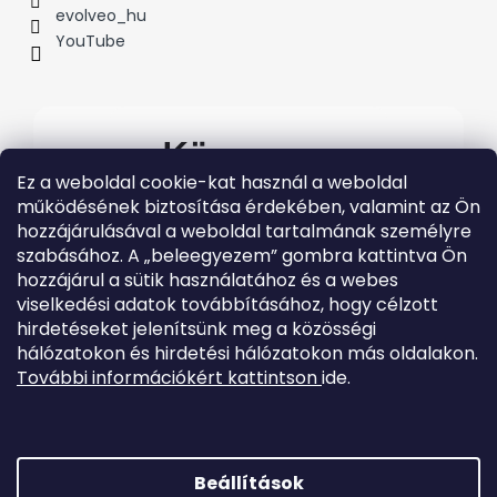
i
evolveo_hu
YouTube
Kövessen
Ez a weboldal cookie-kat használ a weboldal
minket
működésének biztosítása érdekében, valamint az Ön
hozzájárulásával a weboldal tartalmának személyre
#evolveo
szabásához. A „beleegyezem” gombra kattintva Ön
A legfrissebb Evolveo
hozzájárul a sütik használatához és a webes
eseményekért látogasson el
közösségi média
viselkedési adatok továbbításához, hogy célzott
csatornáinkra
hirdetéseket jelenítsünk meg a közösségi
hálózatokon és hirdetési hálózatokon más oldalakon.
További információkért kattintson
ide.
Beállítások