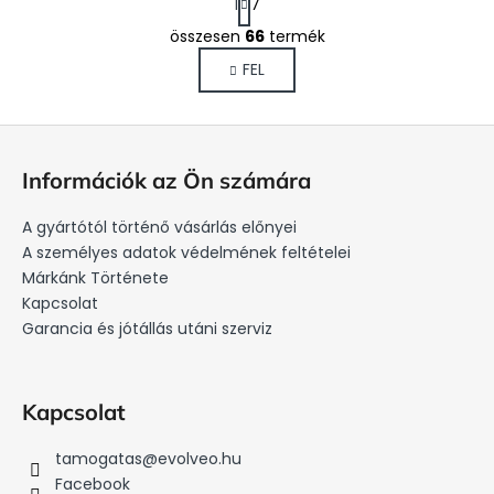
1
7
a
p
összesen
66
termék
L
o
i
FEL
z
s
á
s
t
L
a
á
i
Információk az Ön számára
r
b
á
l
A gyártótól történő vásárlás előnyei
n
é
A személyes adatok védelmének feltételei
y
c
Márkánk Története
í
Kapcsolat
t
Garancia és jótállás utáni szerviz
á
s
e
l
Kapcsolat
e
m
tamogatas
@
evolveo.hu
e
Facebook