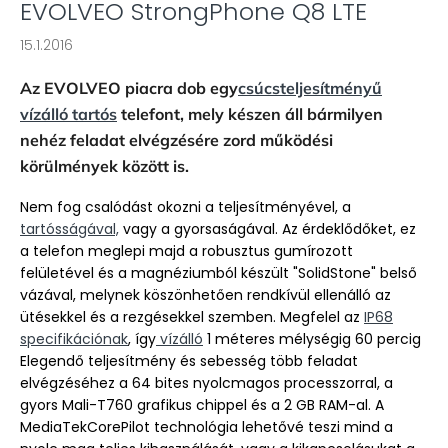
EVOLVEO StrongPhone Q8 LTE
15.1.2016
Az EVOLVEO piacra dob egy
csúcsteljesítményű
vízálló tartós
telefont, mely készen áll bármilyen
nehéz feladat elvégzésére zord működési
körülmények között is.
Nem fog csalódást okozni a teljesítményével, a
tartósságával,
vagy a gyorsaságával. Az érdeklődőket, ez
a telefon meglepi majd a robusztus gumírozott
felületével és a magnéziumból készült "SolidStone" belső
vázával, melynek köszönhetően rendkívül ellenálló az
ütésekkel és a rezgésekkel szemben. Megfelel az
IP68
specifikációnak
, így
vízálló
1 méteres mélységig 60 percig
Elegendő teljesítmény és sebesség több feladat
elvégzéséhez a 64 bites nyolcmagos processzorral, a
gyors Mali-T760 grafikus chippel és a 2 GB RAM-al. A
MediaTekCorePilot technológia lehetővé teszi mind a