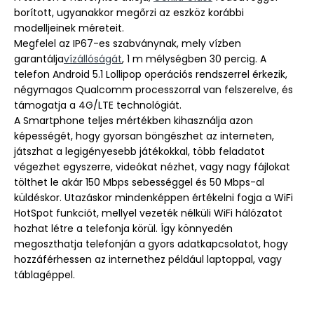
borított, ugyanakkor megőrzi az eszköz korábbi
modelljeinek méreteit.
Megfelel az IP67-es szabványnak, mely vízben
garantálja
vízállóságát
, 1 m mélységben 30 percig. A
telefon Android 5.1 Lollipop operációs rendszerrel érkezik,
négymagos Qualcomm processzorral van felszerelve, és
támogatja a 4G/LTE technológiát.
A Smartphone teljes mértékben kihasználja azon
képességét, hogy gyorsan böngészhet az interneten,
játszhat a legigényesebb játékokkal, több feladatot
végezhet egyszerre, videókat nézhet, vagy nagy fájlokat
tölthet le akár 150 Mbps sebességgel és 50 Mbps-al
küldéskor. Utazáskor mindenképpen értékelni fogja a WiFi
HotSpot funkciót, mellyel vezeték nélküli WiFi hálózatot
hozhat létre a telefonja körül. Így könnyedén
megoszthatja telefonján a gyors adatkapcsolatot, hogy
hozzáférhessen az internethez például laptoppal, vagy
táblagéppel.