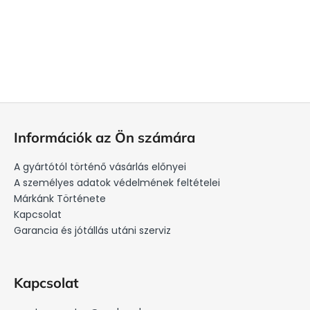
L
á
Információk az Ön számára
b
l
A gyártótól történő vásárlás előnyei
é
A személyes adatok védelmének feltételei
c
Márkánk Története
Kapcsolat
Garancia és jótállás utáni szerviz
Kapcsolat