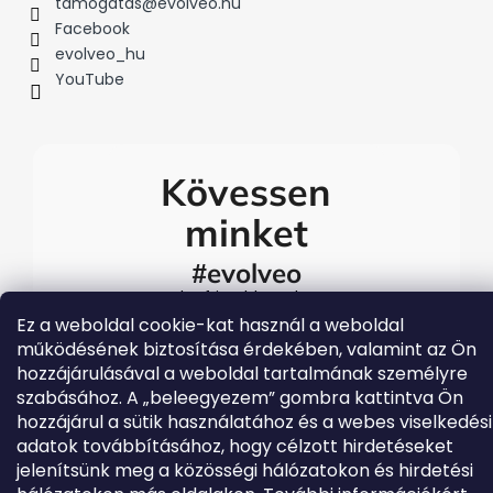
tamogatas
@
evolveo.hu
Facebook
evolveo_hu
YouTube
Kövessen
minket
#evolveo
A legfrissebb Evolveo
eseményekért látogasson el
Ez a weboldal cookie-kat használ a weboldal
közösségi média
működésének biztosítása érdekében, valamint az Ön
csatornáinkra
hozzájárulásával a weboldal tartalmának személyre
szabásához. A „beleegyezem” gombra kattintva Ön
hozzájárul a sütik használatához és a webes viselkedési
adatok továbbításához, hogy célzott hirdetéseket
jelenítsünk meg a közösségi hálózatokon és hirdetési