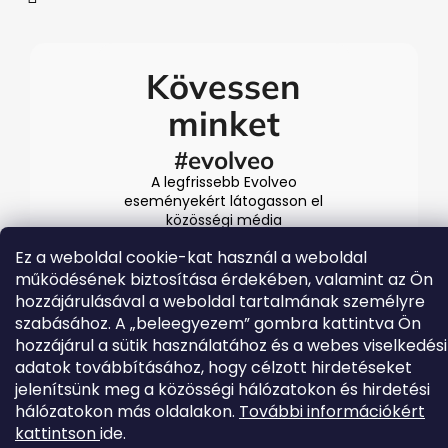
Kövessen
minket
#evolveo
A legfrissebb Evolveo
eseményekért látogasson el
közösségi média
csatornáinkra
Ez a weboldal cookie-kat használ a weboldal
működésének biztosítása érdekében, valamint az Ön
hozzájárulásával a weboldal tartalmának személyre
szabásához. A „beleegyezem” gombra kattintva Ön
hozzájárul a sütik használatához és a webes viselkedési
adatok továbbításához, hogy célzott hirdetéseket
jelenítsünk meg a közösségi hálózatokon és hirdetési
hálózatokon más oldalakon.
További információkért
Shoptet készítette
kattintson
ide.
Copyright 2026
EVOLVEO.hu
. Minden jog fenntartva.