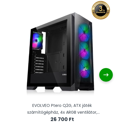
V
EVOLVEO Ptero Q2G, ATX játék
számítógépház, 4x ARGB ventilátor,
26 700 Ft
elülső+oldal panel üveg, fekete