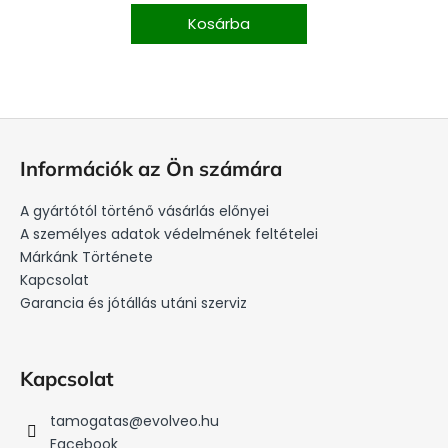
Kosárba
L
á
Információk az Ön számára
b
l
A gyártótól történő vásárlás előnyei
é
A személyes adatok védelmének feltételei
c
Márkánk Története
Kapcsolat
Garancia és jótállás utáni szerviz
Kapcsolat
tamogatas
@
evolveo.hu
Facebook