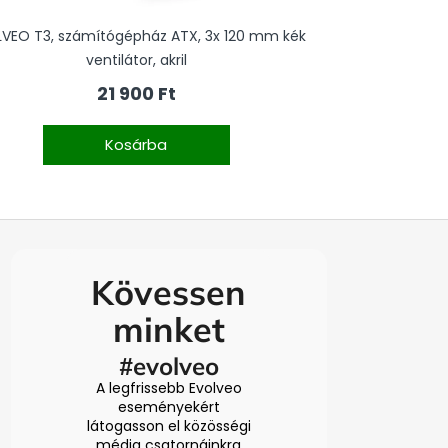
VEO T3, számítógépház ATX, 3x 120 mm kék
EVOLVEO Pu
ventilátor, akril
21 900 Ft
Kosárba
Kövessen
minket
#evolveo
A legfrissebb Evolveo
eseményekért
látogasson el közösségi
média csatornáinkra