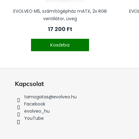
EVOLVEO M5, számítógépház mATX, 2x RGB
EVOL
ventilátor, üveg
17 200 Ft
Kosárba
Kapcsolat
tamogatas
@
evolveo.hu
Facebook
evolveo_hu
YouTube