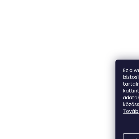
Ez a w
biztos
tarta
kattin
adatok
közöss
Tovább