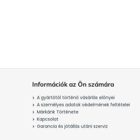
 3pin
EVOLVEO StrongVision H1, fémtartó
fotópasztákhoz
2 200 Ft
Kosárba
L
á
Információk az Ön számára
b
l
A gyártótól történő vásárlás előnyei
é
A személyes adatok védelmének feltételei
c
Márkánk Története
Kapcsolat
Garancia és jótállás utáni szerviz