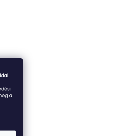
ldal
edési
meg a