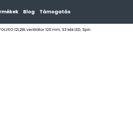
ermékek
Blog
Támogatás
VOLVEO 12L2BL ventilátor 120 mm, 33 kék LED, 3pin
Mit keres?
KERESÉS