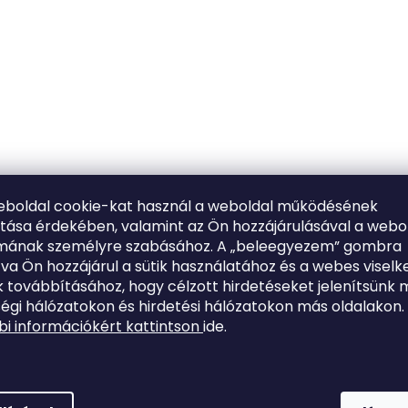
eboldal cookie-kat használ a weboldal működésének
ítása érdekében, valamint az Ön hozzájárulásával a webo
lmának személyre szabásához. A „beleegyezem” gombra
tva Ön hozzájárul a sütik használatához és a webes viselk
 továbbításához, hogy célzott hirdetéseket jelenítsünk 
égi hálózatokon és hirdetési hálózatokon más oldalakon.
i információkért kattintson
ide.
High-contrast mode