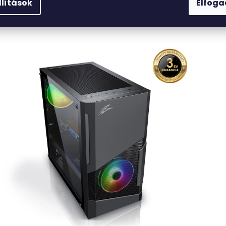
llítások
Elfog