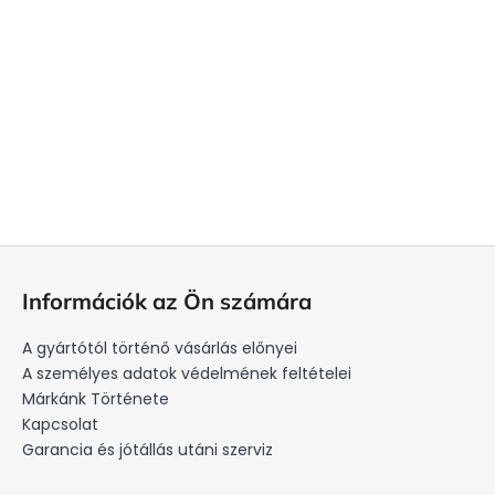
L
á
Információk az Ön számára
b
l
A gyártótól történő vásárlás előnyei
é
A személyes adatok védelmének feltételei
c
Márkánk Története
Kapcsolat
Garancia és jótállás utáni szerviz