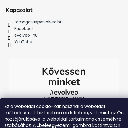
Kapcsolat
tamogatas
@
evolveo.hu
Facebook
evolveo_hu
YouTube
Kövessen
minket
#evolveo
A legfrissebb Evolveo
eseményekért látogasson el
Ez a weboldal cookie-kat használ a weboldal
közösségi média
működésének biztosítása érdekében, valamint az Ön
csatornáinkra
hozzájárulásával a weboldal tartalmának személyre
szabásához. A „beleegyezem” gombra kattintva Ön