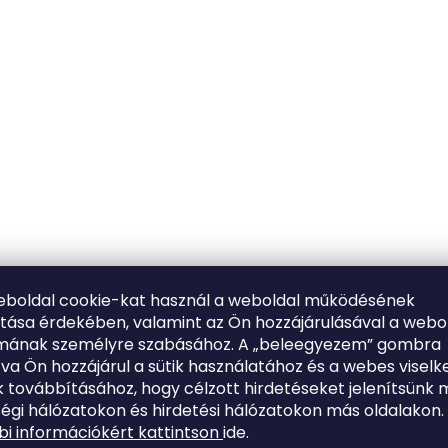
eboldal cookie-kat használ a weboldal működésének
ítása érdekében, valamint az Ön hozzájárulásával a webo
lmának személyre szabásához. A „beleegyezem” gombra
tva Ön hozzájárul a sütik használatához és a webes viselk
 továbbításához, hogy célzott hirdetéseket jelenítsünk 
égi hálózatokon és hirdetési hálózatokon más oldalakon.
i információkért kattintson
ide.