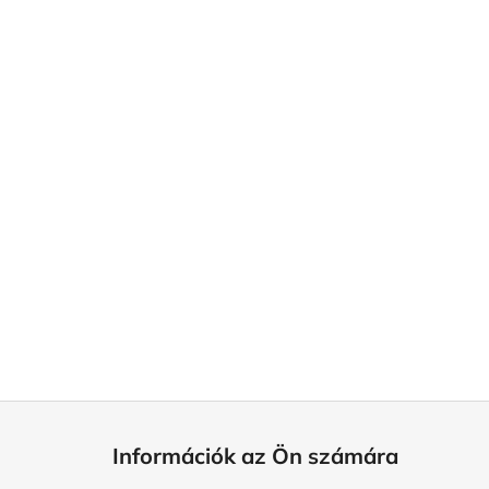
L
á
Információk az Ön számára
b