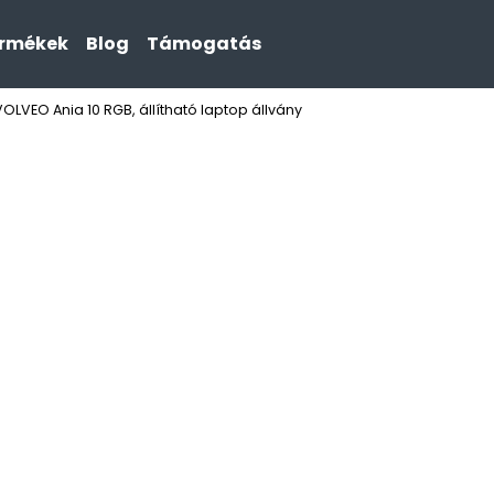
ermékek
Blog
Támogatás
VOLVEO Ania 10 RGB, állítható laptop állvány
Mit keres?
KERESÉS