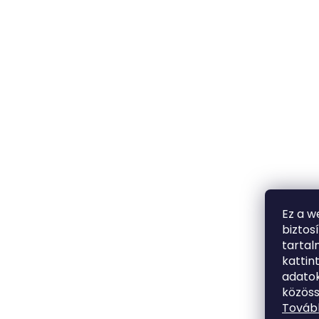
Ez a w
biztos
tarta
kattin
adatok
közöss
Tovább