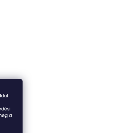
ldal
edési
meg a