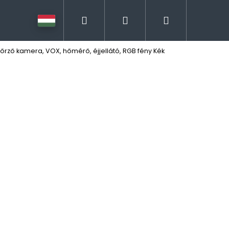
Keresés
Bejelentkezés
Kosár
rző kamera, VOX, hőmérő, éjjellátó, RGB fény Kék