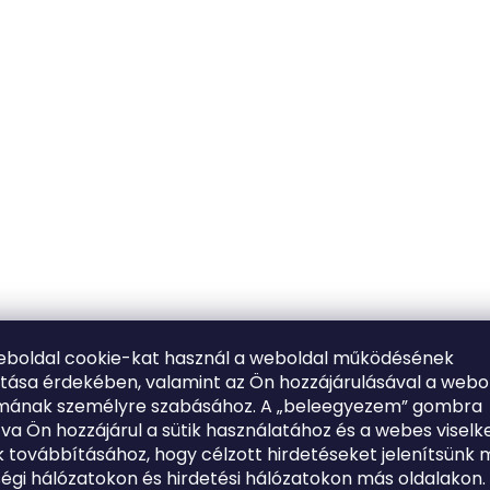
eboldal cookie-kat használ a weboldal működésének
ítása érdekében, valamint az Ön hozzájárulásával a webo
lmának személyre szabásához. A „beleegyezem” gombra
tva Ön hozzájárul a sütik használatához és a webes viselk
 továbbításához, hogy célzott hirdetéseket jelenítsünk 
égi hálózatokon és hirdetési hálózatokon más oldalakon.