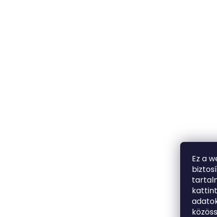
Ez a w
biztos
tarta
kattin
adatok
közöss