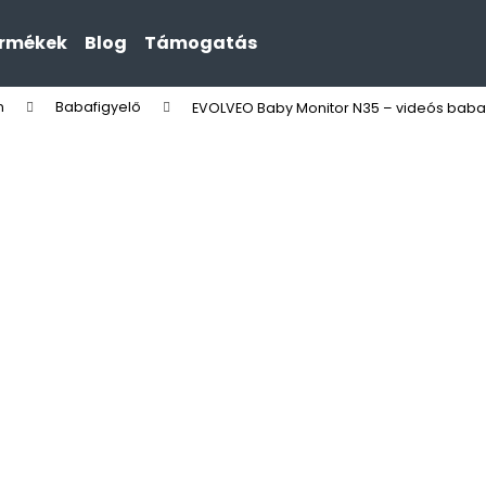
ermékek
Blog
Támogatás
n
Babafigyelő
EVOLVEO Baby Monitor N35 – videós babaő
Mit keres?
KERESÉS