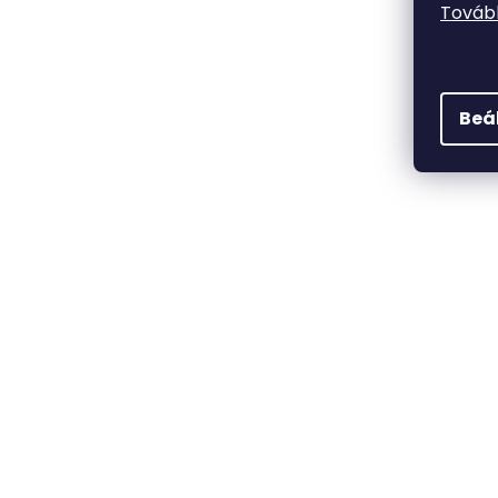
Tovább
Beá