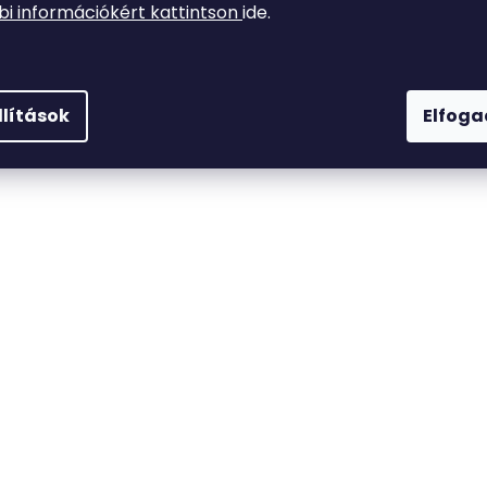
i információkért kattintson
ide.
llítások
Elfog