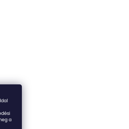
ldal
edési
meg a