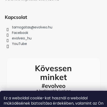
Kapcsolat
tamogatas
@
evolveo.hu
Facebook
evolveo_hu
YouTube
Kövessen
minket
#evolveo
A legfrissebb Evolveo
eseményekért látogasson el
Ez a weboldal cookie-kat használ a weboldal
közösségi média
működésének biztosítása érdekében, valamint az Ön
csatornáinkra