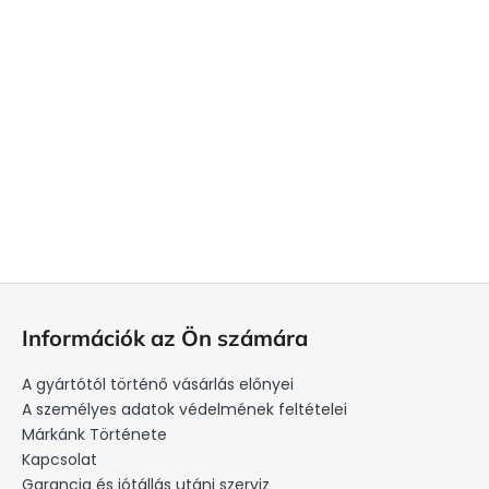
L
á
Információk az Ön számára
b
l
A gyártótól történő vásárlás előnyei
é
A személyes adatok védelmének feltételei
c
Márkánk Története
Kapcsolat
Garancia és jótállás utáni szerviz