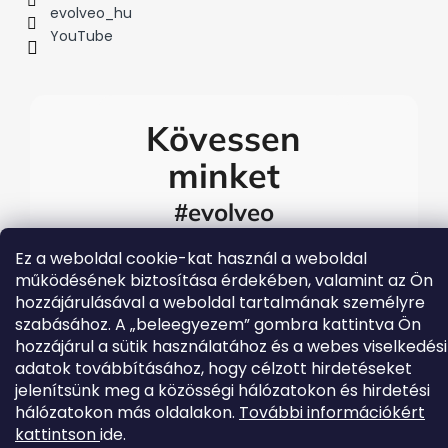
evolveo_hu
YouTube
Kövessen
minket
#evolveo
A legfrissebb Evolveo
eseményekért látogasson el
Ez a weboldal cookie-kat használ a weboldal
közösségi média
működésének biztosítása érdekében, valamint az Ön
csatornáinkra
hozzájárulásával a weboldal tartalmának személyre
szabásához. A „beleegyezem” gombra kattintva Ön
hozzájárul a sütik használatához és a webes viselkedési
adatok továbbításához, hogy célzott hirdetéseket
jelenítsünk meg a közösségi hálózatokon és hirdetési
hálózatokon más oldalakon.
További információkért
kattintson
ide.