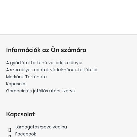
L
á
Információk az Ön számára
b
l
A gyártótól történő vásárlás előnyei
é
A személyes adatok védelmének feltételei
c
Márkánk Története
Kapcsolat
Garancia és jótállás utáni szerviz
Kapcsolat
tamogatas
@
evolveo.hu
Facebook