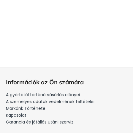
L
á
Információk az Ön számára
b
l
A gyártótól történő vásárlás előnyei
é
A személyes adatok védelmének feltételei
c
Márkánk Története
Kapcsolat
Garancia és jótállás utáni szerviz