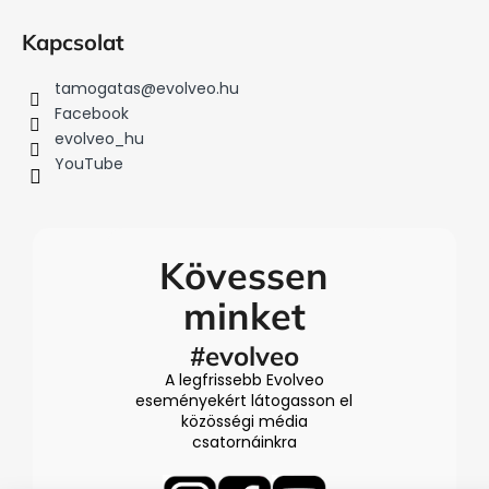
Kapcsolat
tamogatas
@
evolveo.hu
Facebook
evolveo_hu
YouTube
Kövessen
minket
#evolveo
A legfrissebb Evolveo
eseményekért látogasson el
közösségi média
csatornáinkra