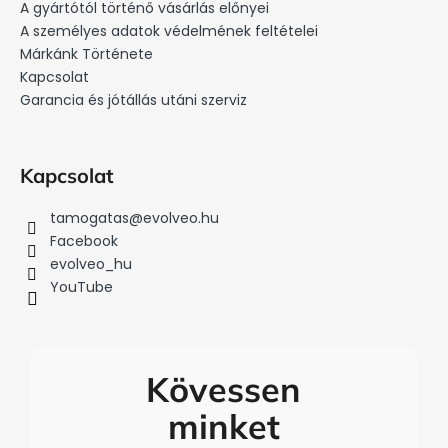
l
A gyártótól történő vásárlás előnyei
é
A személyes adatok védelmének feltételei
c
Márkánk Története
Kapcsolat
Garancia és jótállás utáni szerviz
Kapcsolat
tamogatas
@
evolveo.hu
Facebook
evolveo_hu
YouTube
Kövessen
minket