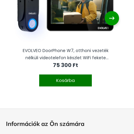
EVOLVEO DoorPhone W7, otthoni vezeték
nélküli videotelefon készlet WiFi fekete
n
75 300 Ft
monitorral
Kosárba
L
á
Információk az Ön számára
b