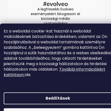
#evolveo
A legfrissebb Evolveo
eseményekért látogasson el
közösségi média
csatornáinkra
Ez a weboldal cookie-kat használ a weboldal
működésének biztosítása érdekében, valamint az Ön
hozzájárulásával a weboldal tartalmának személyre
szabásához. A „beleegyezem” gombra kattintva Ön
hozzájárul a sütik használatához és a webes viselkedési
adatok továbbításához, hogy célzott hirdetéseket
jelenítsünk meg a közösségi hálózatokon és hirdetési
Shoptet készítette
hálózatokon más oldalakon.
További információkért
kattintson
ide.
Copyright 2026
EVOLVEO.hu
. Minden jog fenntartva.
Beállítások