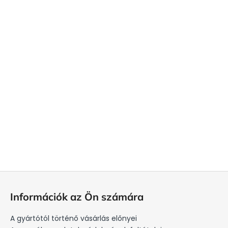
L
á
Információk az Ön számára
b
l
A gyártótól történő vásárlás előnyei