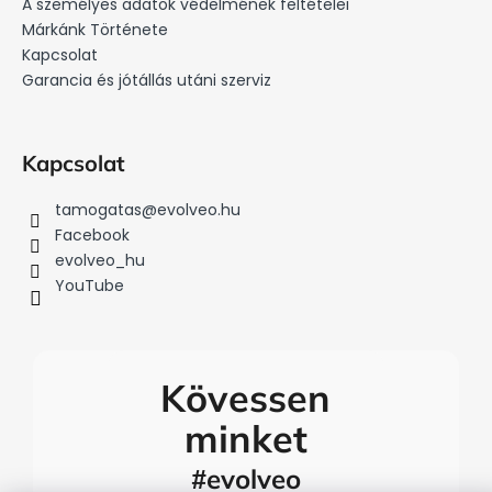
é
A személyes adatok védelmének feltételei
c
Márkánk Története
Kapcsolat
Garancia és jótállás utáni szerviz
Kapcsolat
tamogatas
@
evolveo.hu
Facebook
evolveo_hu
YouTube
Kövessen
minket
#evolveo