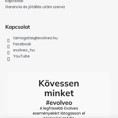
Kapcsolat
Garancia és jótállás utáni szerviz
Kapcsolat
tamogatas
@
evolveo.hu
Facebook
evolveo_hu
YouTube
Kövessen
minket
#evolveo
A legfrissebb Evolveo
eseményekért látogasson el