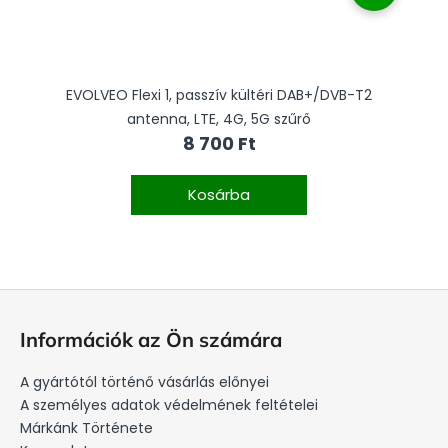
EVOLVEO Flexi 1, passzív kültéri DAB+/DVB-T2
antenna, LTE, 4G, 5G szűrő
8 700 Ft
Kosárba
L
á
Információk az Ön számára
b
l
A gyártótól történő vásárlás előnyei
é
A személyes adatok védelmének feltételei
c
Márkánk Története