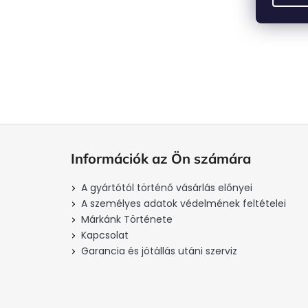
L
á
Információk az Ön számára
b
l
A gyártótól történő vásárlás előnyei
é
A személyes adatok védelmének feltételei
c
Márkánk Története
Kapcsolat
Garancia és jótállás utáni szerviz