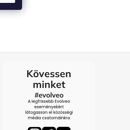
Kövessen
minket
#evolveo
A legfrissebb Evolveo
eseményekért
látogasson el közösségi
média csatornáinkra