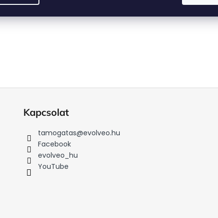
Kapcsolat
tamogatas
@
evolveo.hu
Facebook
evolveo_hu
YouTube