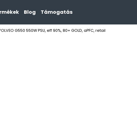
ermékek
Blog
Támogatás
VOLVEO G550 550W PSU, eff 90%, 80+ GOLD, aPFC, retail
Mit keres?
KERESÉS