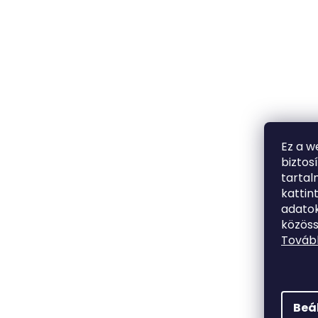
Ez a w
biztos
tarta
kattin
adatok
közöss
Tovább
Beá