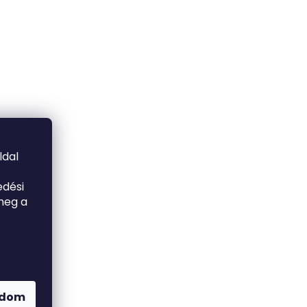
ldal
edési
meg a
adom