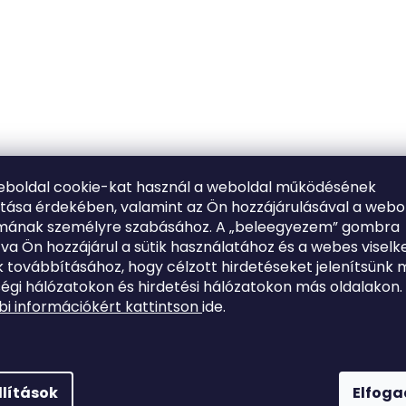
eboldal cookie-kat használ a weboldal működésének
ítása érdekében, valamint az Ön hozzájárulásával a webo
lmának személyre szabásához. A „beleegyezem” gombra
tva Ön hozzájárul a sütik használatához és a webes viselk
 továbbításához, hogy célzott hirdetéseket jelenítsünk 
égi hálózatokon és hirdetési hálózatokon más oldalakon.
i információkért kattintson
ide.
llítások
Elfog