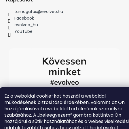
tamogatas
@
evolveo.hu
Facebook
evolveo_hu
YouTube
Kövessen
minket
#evolveo
A legfrissebb Evolveo
eseményekért látogasson el
Ez a weboldal cookie-kat használ a weboldal
közösségi média
működésének biztosítása érdekében, valamint az Ön
csatornáinkra
hozzájárulásával a weboldal tartalmának személyre
szabásához. A „beleegyezem” gombra kattintva Ön
hozzájárul a sütik használatához és a webes viselkedési
adatok továbbításához, hogy célzott hirdetéseket