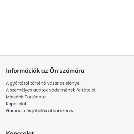
L
á
Információk az Ön számára
b
l
A gyártótól történő vásárlás előnyei
é
A személyes adatok védelmének feltételei
c
Márkánk Története
Kapcsolat
Garancia és jótállás utáni szerviz
Kapcsolat