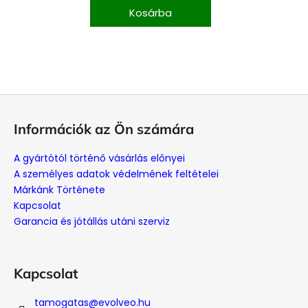
Kosárba
L
á
Információk az Ön számára
b
l
A gyártótól történő vásárlás előnyei
é
A személyes adatok védelmének feltételei
c
Márkánk Története
Kapcsolat
Garancia és jótállás utáni szerviz
Kapcsolat
tamogatas
@
evolveo.hu