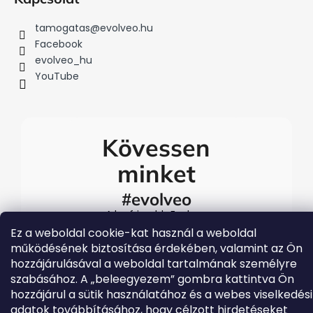
tamogatas
@
evolveo.hu
Facebook
evolveo_hu
YouTube
Kövessen
minket
#evolveo
A legfrissebb Evolveo
eseményekért látogasson el
Ez a weboldal cookie-kat használ a weboldal
közösségi média
működésének biztosítása érdekében, valamint az Ön
csatornáinkra
hozzájárulásával a weboldal tartalmának személyre
szabásához. A „beleegyezem” gombra kattintva Ön
hozzájárul a sütik használatához és a webes viselkedési
adatok továbbításához, hogy célzott hirdetéseket