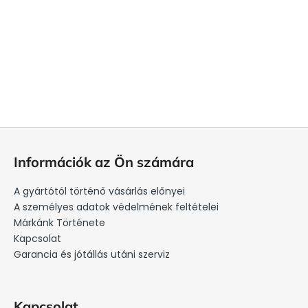
L
á
Információk az Ön számára
b
l
A gyártótól történő vásárlás előnyei
é
A személyes adatok védelmének feltételei
c
Márkánk Története
Kapcsolat
Garancia és jótállás utáni szerviz
Kapcsolat