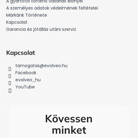
l
A gyártótól történő vásárlás előnyei
é
A személyes adatok védelmének feltételei
c
Márkánk Története
Kapcsolat
Garancia és jótállás utáni szerviz
Kapcsolat
tamogatas
@
evolveo.hu
Facebook
evolveo_hu
YouTube
Kövessen
minket