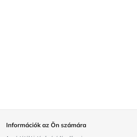
L
á
Információk az Ön számára
b