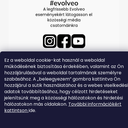
#evolveo
A legfrissebb Evolveo
eseményekért látogasson el
közösségi média
csatornáinkra
Ez a weboldal cookie-kat használ a weboldal
működésének biztosítása érdekében, valamint az Ön
hozzájárulásával a weboldal tartalmának személyre
Shoptet készítette
szabásához. A „beleegyezem” gombra kattintva Ön
hozzájárul a sütik használatához és a webes viselkedési
Copyright 2026
EVOLVEO.hu
. Minden jog fenntartva.
adatok továbbításához, hogy célzott hirdetéseket
jelenítsünk meg a közösségi hálózatokon és hirdetési
hálózatokon más oldalakon.
További információkért
kattintson
ide.