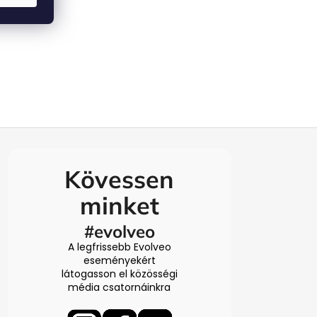
Kövessen
minket
#evolveo
A legfrissebb Evolveo
eseményekért
látogasson el közösségi
média csatornáinkra