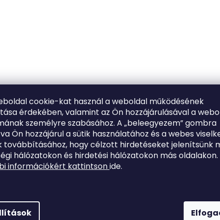
eboldal cookie-kat használ a weboldal működésének
ítása érdekében, valamint az Ön hozzájárulásával a webo
lmának személyre szabásához. A „beleegyezem” gombra
tva Ön hozzájárul a sütik használatához és a webes viselk
 továbbításához, hogy célzott hirdetéseket jelenítsünk 
égi hálózatokon és hirdetési hálózatokon más oldalakon.
i információkért kattintson
ide.
llítások
Elfog