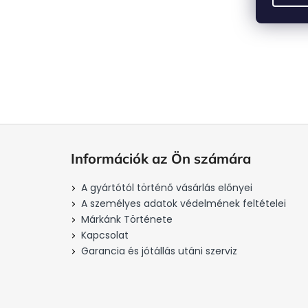
L
á
Információk az Ön számára
b
l
A gyártótól történő vásárlás előnyei
é
A személyes adatok védelmének feltételei
c
Márkánk Története
Kapcsolat
Garancia és jótállás utáni szerviz