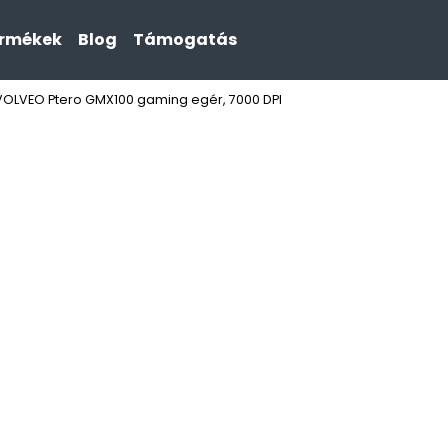
ermékek
Blog
Támogatás
VOLVEO Ptero GMX100 gaming egér, 7000 DPI
Mit keres?
KERESÉS