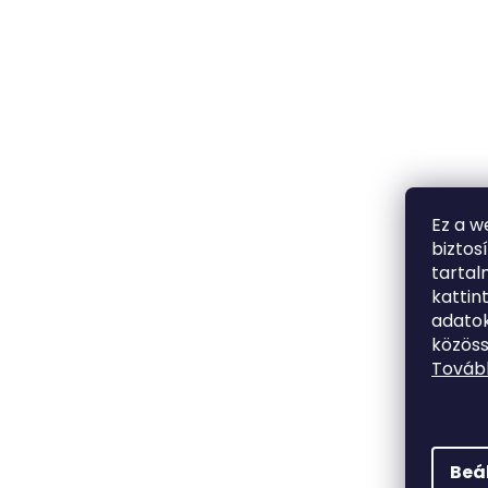
Ez a w
biztos
tarta
kattin
adatok
közöss
Tovább
Beá