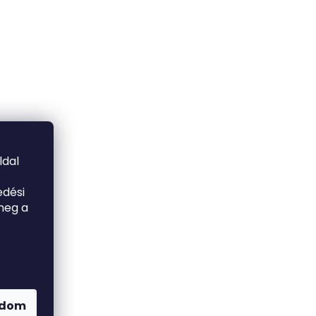
ldal
edési
meg a
adom