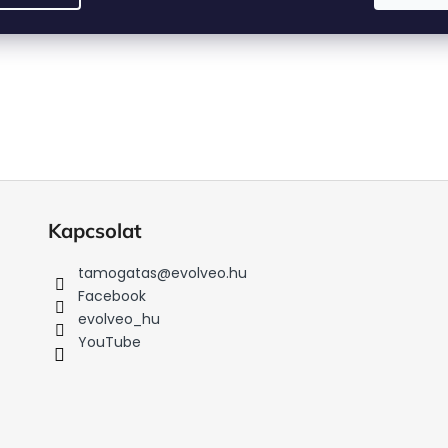
Kapcsolat
tamogatas
@
evolveo.hu
Facebook
evolveo_hu
YouTube