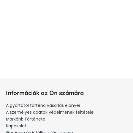
L
á
Információk az Ön számára
b
l
A gyártótól történő vásárlás előnyei
é
A személyes adatok védelmének feltételei
c
Márkánk Története
Kapcsolat
Garancia és jótállás utáni szerviz