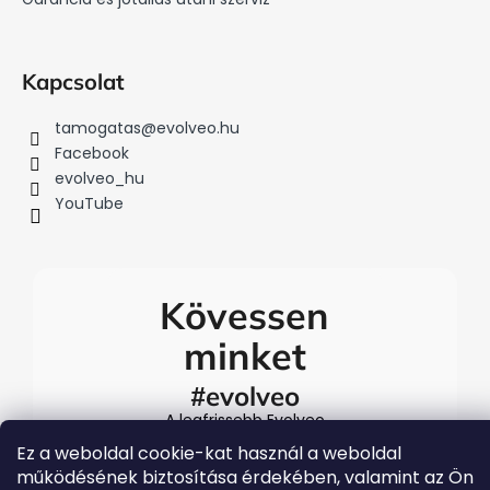
Kapcsolat
tamogatas
@
evolveo.hu
Facebook
evolveo_hu
YouTube
Kövessen
minket
#evolveo
A legfrissebb Evolveo
eseményekért látogasson el
Ez a weboldal cookie-kat használ a weboldal
közösségi média
működésének biztosítása érdekében, valamint az Ön
csatornáinkra