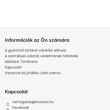
L
á
Információk az Ön számára
b
l
A gyártótól történő vásárlás előnyei
é
A személyes adatok védelmének feltételei
c
Márkánk Története
Kapcsolat
Garancia és jótállás utáni szerviz
Kapcsolat
tamogatas
@
evolveo.hu
Facebook