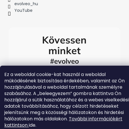
evolveo_hu
YouTube
Kövessen
minket
#evolveo
A legfrissebb Evolveo
eseményekért látogasson el
Ez a weboldal cookie-kat használ a weboldal
közösségi média
működésének biztosítása érdekében, valamint az Ön
csatornáinkra
hozzájárulásával a weboldal tartalmának személyre
szabásához. A „beleegyezem” gombra kattintva Ön
hozzájárul a sütik használatához és a webes viselkedési
adatok továbbításához, hogy célzott hirdetéseket
jelenítsünk meg a közösségi hálózatokon és hirdetési
hálózatokon más oldalakon.
További információkért
kattintson
ide.