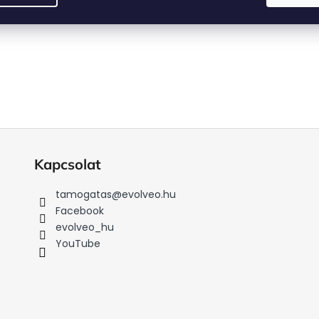
Kapcsolat
tamogatas
@
evolveo.hu
Facebook
evolveo_hu
YouTube