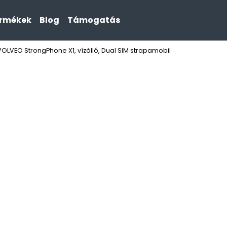
ermékek
Blog
Támogatás
VOLVEO StrongPhone X1, vízálló, Dual SIM strapamobil
Mit keres?
KERESÉS