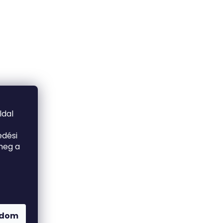
ldal
edési
meg a
adom