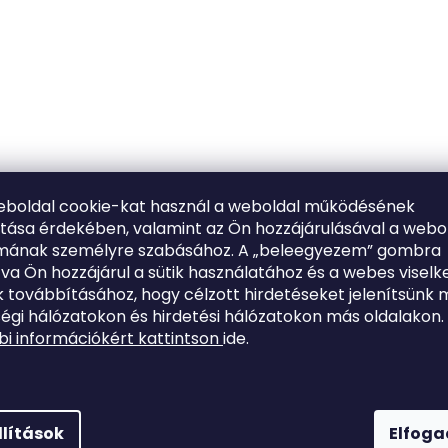
eboldal cookie-kat használ a weboldal működésének
ítása érdekében, valamint az Ön hozzájárulásával a webo
lmának személyre szabásához. A „beleegyezem” gombra
tva Ön hozzájárul a sütik használatához és a webes viselk
 továbbításához, hogy célzott hirdetéseket jelenítsünk 
égi hálózatokon és hirdetési hálózatokon más oldalakon.
i információkért kattintson
ide.
llítások
Elfog