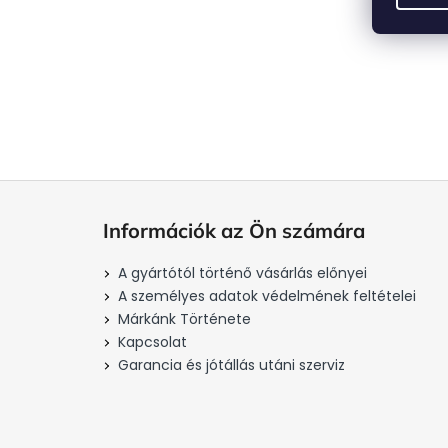
L
á
Információk az Ön számára
b
l
A gyártótól történő vásárlás előnyei
é
A személyes adatok védelmének feltételei
c
Márkánk Története
Kapcsolat
Garancia és jótállás utáni szerviz