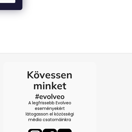
Kövessen
minket
#evolveo
A legfrissebb Evolveo
eseményekért
látogasson el közösségi
média csatornáinkra