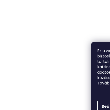
Ez a w
biztos
tarta
kattin
adatok
közöss
Tovább
Beá