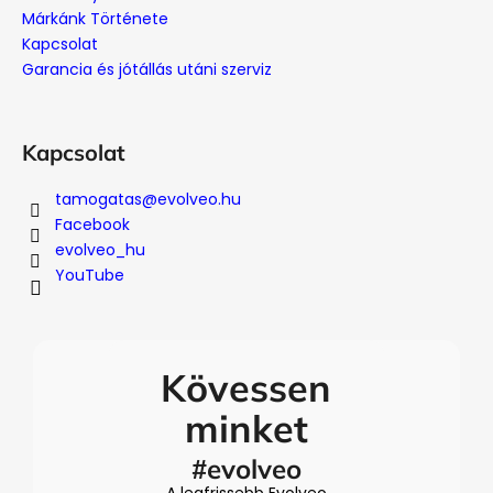
c
Márkánk Története
Kapcsolat
Garancia és jótállás utáni szerviz
Kapcsolat
tamogatas
@
evolveo.hu
Facebook
evolveo_hu
YouTube
Kövessen
minket
#evolveo
A legfrissebb Evolveo