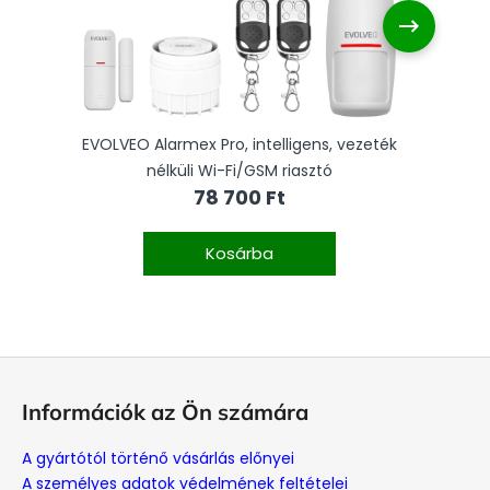
EVOLVEO Alarmex Pro, intelligens, vezeték
E
nélküli Wi-Fi/GSM riasztó
78 700 Ft
Kosárba
L
á
Információk az Ön számára
b
l
A gyártótól történő vásárlás előnyei
é
A személyes adatok védelmének feltételei