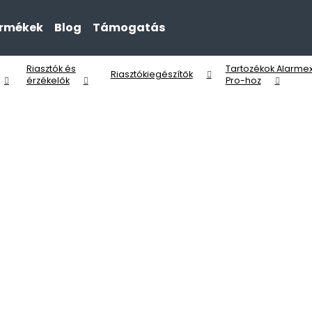
ermékek
Blog
Támogatás
Riasztók és
Tartozékok Alarme
Mit keres?
Riasztókiegészítők
érzékelők
Pro-hoz
KERESÉS