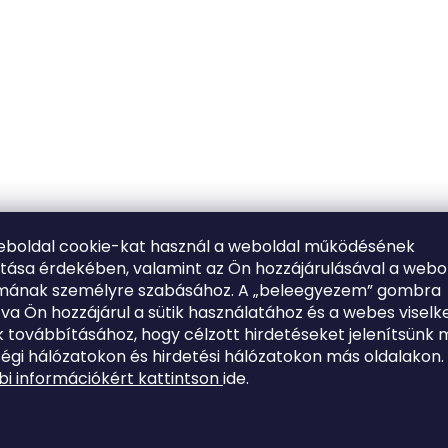
eboldal cookie-kat használ a weboldal működésének
ítása érdekében, valamint az Ön hozzájárulásával a webo
lmának személyre szabásához. A „beleegyezem” gombra
tva Ön hozzájárul a sütik használatához és a webes viselk
 továbbításához, hogy célzott hirdetéseket jelenítsünk 
égi hálózatokon és hirdetési hálózatokon más oldalakon.
i információkért kattintson
ide.