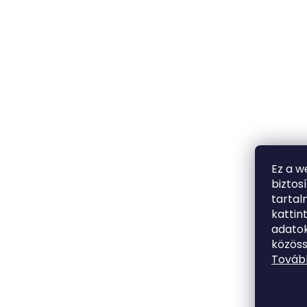
Ez a w
biztos
tarta
kattin
adatok
közöss
Tovább