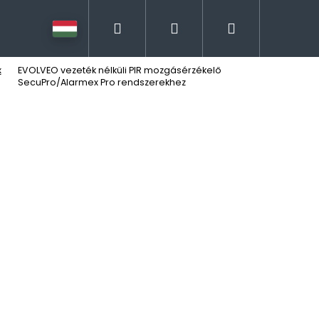
Keresés
Bejelentkezés
Kosár
x
EVOLVEO vezeték nélküli PIR mozgásérzékelő
SecuPro/Alarmex Pro rendszerekhez