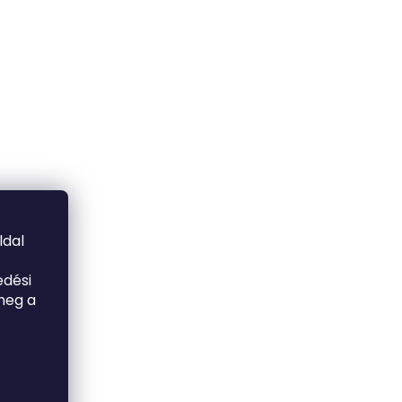
ldal
edési
meg a