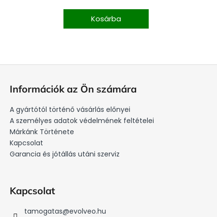
Kosárba
L
á
Információk az Ön számára
b
l
A gyártótól történő vásárlás előnyei
é
A személyes adatok védelmének feltételei
c
Márkánk Története
Kapcsolat
Garancia és jótállás utáni szerviz
Kapcsolat
tamogatas
@
evolveo.hu