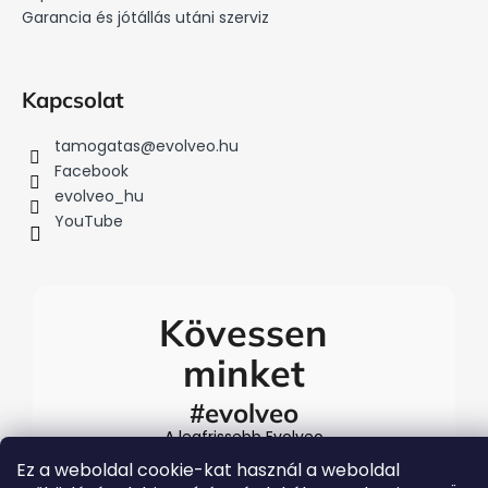
Garancia és jótállás utáni szerviz
Kapcsolat
tamogatas
@
evolveo.hu
Facebook
evolveo_hu
YouTube
Kövessen
minket
#evolveo
A legfrissebb Evolveo
eseményekért látogasson el
Ez a weboldal cookie-kat használ a weboldal
közösségi média