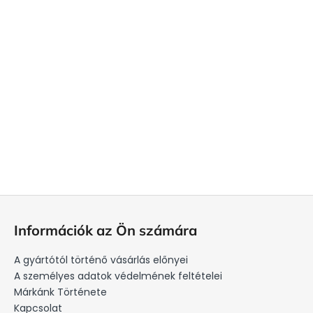
L
á
Információk az Ön számára
b
l
A gyártótól történő vásárlás előnyei
é
A személyes adatok védelmének feltételei
c
Márkánk Története
Kapcsolat