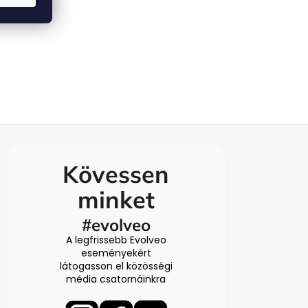
Kövessen
minket
#evolveo
A legfrissebb Evolveo
eseményekért
látogasson el közösségi
média csatornáinkra