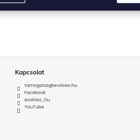
Kapcsolat
tamogatas
@
evolveo.hu
Facebook
evolveo_hu
YouTube