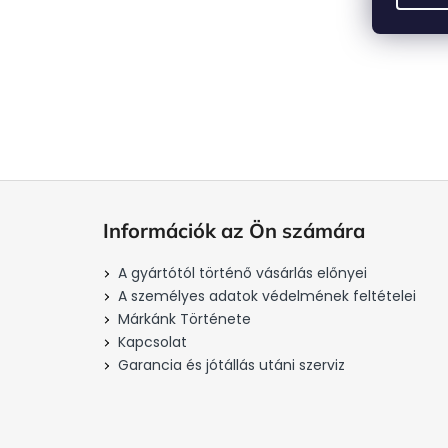
L
á
Információk az Ön számára
b
l
A gyártótól történő vásárlás előnyei
é
A személyes adatok védelmének feltételei
c
Márkánk Története
Kapcsolat
Garancia és jótállás utáni szerviz