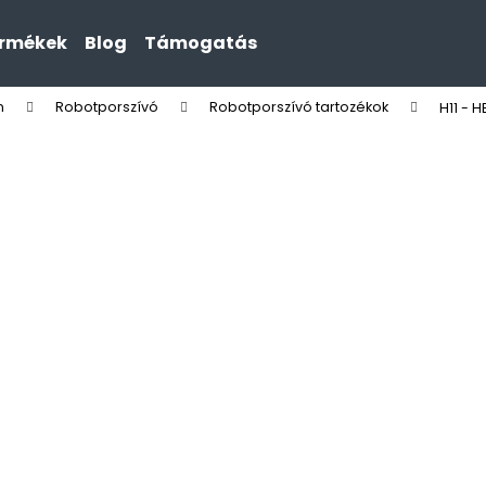
ermékek
Blog
Támogatás
n
Robotporszívó
Robotporszívó tartozékok
H11 - HE
Mit keres?
KERESÉS