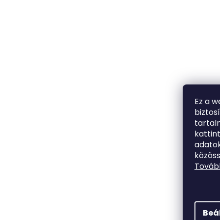
Ez a w
biztos
tarta
kattin
adatok
közöss
Tovább
Beá