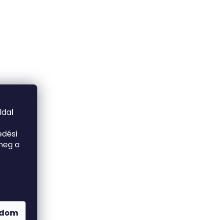
ldal
edési
meg a
adom