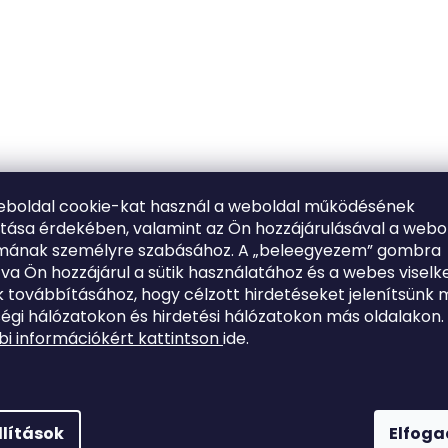
eboldal cookie-kat használ a weboldal működésének
ítása érdekében, valamint az Ön hozzájárulásával a webo
lmának személyre szabásához. A „beleegyezem” gombra
tva Ön hozzájárul a sütik használatához és a webes viselk
 továbbításához, hogy célzott hirdetéseket jelenítsünk 
égi hálózatokon és hirdetési hálózatokon más oldalakon.
i információkért kattintson
ide.
llítások
Elfog