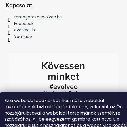
Kapcsolat
tamogatas
@
evolveo.hu
Facebook
evolveo_hu
YouTube
Kövessen
minket
#evolveo
A legfrissebb Evolveo
eseményekért látogasson el
Ez a weboldal cookie-kat használ a weboldal
közösségi média
működésének biztosítása érdekében, valamint az Ön
csatornáinkra
hozzájárulásával a weboldal tartalmának személyre
szabásához. A „beleegyezem” gombra kattintva Ön
hozzájárul a sütik használatához és a webes viselkedési