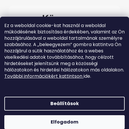
Kövessen
Ez a weboldal cookie-kat használ a weboldal
minket
működésének biztosítása érdekében, valamint az Ön
hozzájárulásával a weboldal tartalmának személyre
#evolveo
szabásához. A „beleegyezem” gombra kattintva Ön
A legfrissebb Evolveo
hozzájárul a sütik használatához és a webes
eseményekért látogasson el
közösségi média
viselkedési adatok továbbításához, hogy célzott
csatornáinkra
hirdetéseket jelenítsünk meg a közösségi
hálózatokon és hirdetési hálózatokon más oldalakon.
További információkért kattintson
ide.
Beállítások
Shoptet készítette
Elfogadom
Copyright 2026
EVOLVEO.hu
. Minden jog fenntartva.