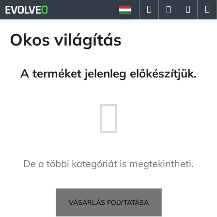
K
Ugrás
Keresés
Kosá
M
Bejelent
a
o
fő
Vissza
Vissza
s
tartalomhoz
Okos világítás
á
M
r
i
A terméket jelenleg előkészítjük.
t
k
e
r
e
s
?
De a többi kategóriát is megtekintheti.
VÁSÁRLÁS FOLYTATÁSA
KERESÉS