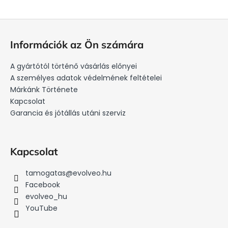
L
á
Információk az Ön számára
b
l
A gyártótól történő vásárlás előnyei
é
A személyes adatok védelmének feltételei
c
Márkánk Története
Kapcsolat
Garancia és jótállás utáni szerviz
Kapcsolat
tamogatas
@
evolveo.hu
Facebook
evolveo_hu
YouTube