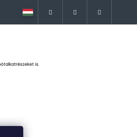
Keresés
Bejelentkezés
Kosár
ótalkatrészeket is.