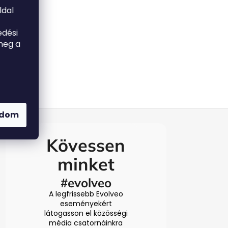
ldal
edési
meg a
adom
Kövessen
minket
#evolveo
A legfrissebb Evolveo
eseményekért
látogasson el közösségi
média csatornáinkra