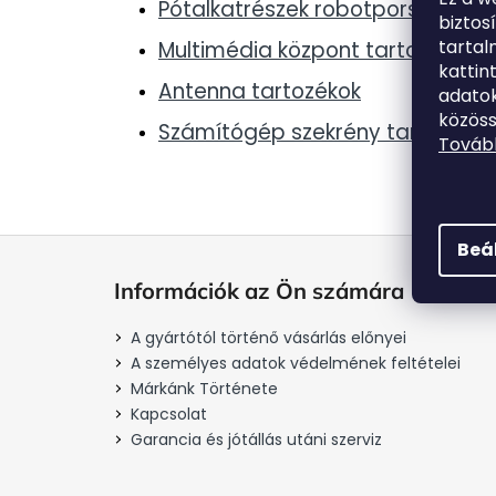
Pótalkatrészek robotporszívókho
biztos
tarta
Multimédia központ tartozékok
kattin
Antenna tartozékok
adatok
közöss
Számítógép szekrény tartozékok
Tovább
L
Beá
á
Információk az Ön számára
b
l
A gyártótól történő vásárlás előnyei
é
A személyes adatok védelmének feltételei
c
Márkánk Története
Kapcsolat
Garancia és jótállás utáni szerviz