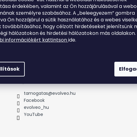
z
ítása érdekében, valamint az Ön hozzájárulásával a webo
lmának személyre szabásához. A „beleegyezem” gombra
tva Ön hozzájárul a sütik használatához és a webes viselk
 továbbításához, hogy célzott hirdetéseket jelenítsünk 
égi hálózatokon és hirdetési hálózatokon más oldalakon.
i információkért kattintson
ide.
llítások
Elfog
Kapcsolat
tamogatas
@
evolveo.hu
Facebook
evolveo_hu
YouTube