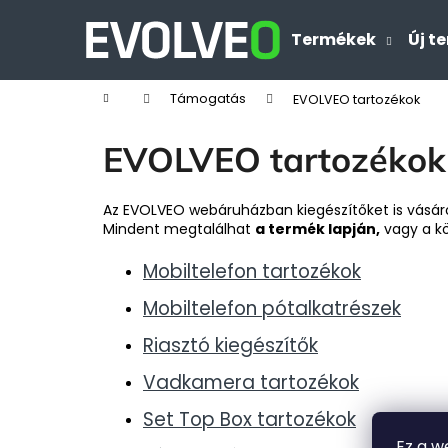
K
Ugrás
a
o
Termékek
Új t
Vissza
Vissza
fő
s
tartalomhoz
a boltba
a boltba
á
Kezdőlap
Támogatás
EVOLVEO tartozékok
r
EVOLVEO tartozékok
Az EVOLVEO webáruházban kiegészítőket is vásárolha
Mindent megtalálhat
a termék lapján,
vagy a kö
Mobiltelefon tartozékok
Mobiltelefon pótalkatrészek
Riasztó kiegészítők
Vadkamera tartozékok
Set Top Box tartozékok
Ez a w