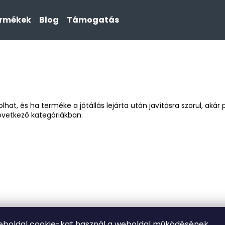
ermékek
Blog
Támogatás
Mit keres?
KERESÉS
t, és ha terméke a jótállás lejárta után javításra szorul, akár p
vetkező kategóriákban:
eboldal cookie-kat használ a weboldal működésének