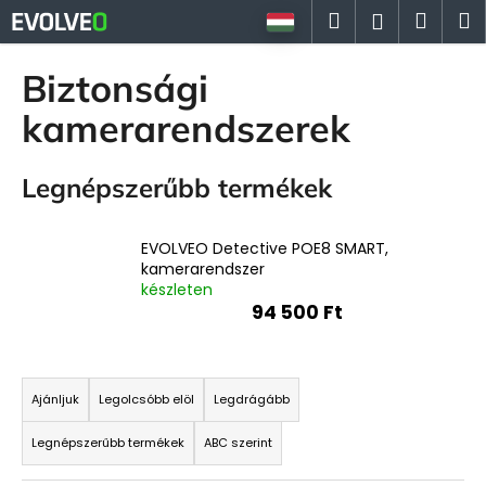
K
Ugrás
Keresés
Kosá
M
Bejelent
a
o
fő
Vissza
Vissza
s
tartalomhoz
Biztonsági
á
M
kamerarendszerek
r
i
t
Legnépszerűbb termékek
k
e
EVOLVEO Detective POE8 SMART,
r
kamerarendszer
e
készleten
94 500 Ft
s
?
T
e
Ajánljuk
Legolcsóbb elöl
Legdrágább
r
Legnépszerűbb termékek
ABC szerint
m
KERESÉS