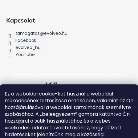
t
á
s
Kapcsolat
e
l
tamogatas
@
evolveo.hu
e
Facebook
m
evolveo_hu
e
YouTube
i
Kövessen
Ez a weboldal cookie-kat használ a weboldal
minket
működésének biztosítása érdekében, valamint az Ön
hozzájárulásával a weboldal tartalmának személyre
#evolveo
szabásához. A „beleegyezem” gombra kattintva Ön
A legfrissebb Evolveo
hozzájárul a sütik használatához és a webes
eseményekért látogasson el
közösségi média
viselkedési adatok továbbításához, hogy célzott
csatornáinkra
hirdetéseket jelenítsünk meg a közösségi