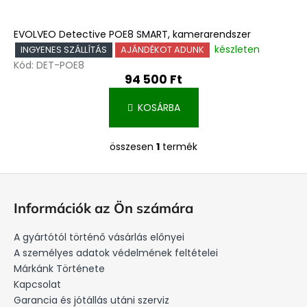
EVOLVEO Detective POE8 SMART, kamerarendszer
készleten
INGYENES SZÁLLÍTÁS
AJÁNDÉKOT ADUNK
Kód:
DET-POE8
94 500 Ft
KOSÁRBA
összesen
1
termék
L
i
L
s
á
t
Információk az Ön számára
a
b
i
l
A gyártótól történő vásárlás előnyei
r
é
A személyes adatok védelmének feltételei
á
c
Márkánk Története
n
Kapcsolat
y
Garancia és jótállás utáni szerviz
í