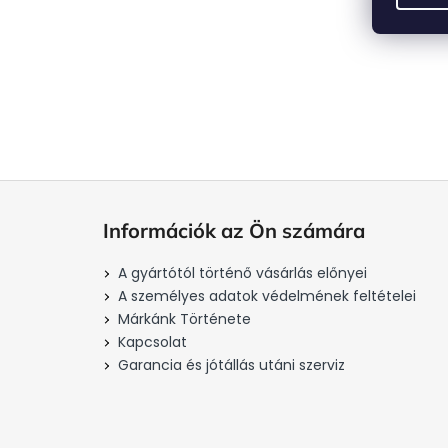
L
á
Információk az Ön számára
b
l
A gyártótól történő vásárlás előnyei
é
A személyes adatok védelmének feltételei
c
Márkánk Története
Kapcsolat
Garancia és jótállás utáni szerviz