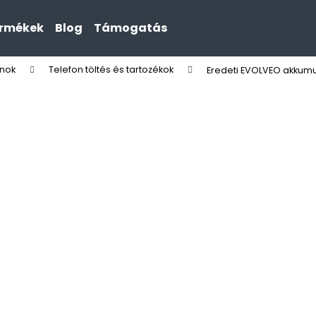
ermékek
Blog
Támogatás
onok
Telefon töltés és tartozékok
Eredeti EVOLVEO akkum
Mit keres?
KERESÉS