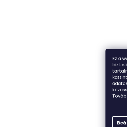
Ez a w
biztos
tarta
kattin
adatok
közöss
Tovább
Beá