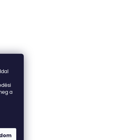
ldal
edési
meg a
adom