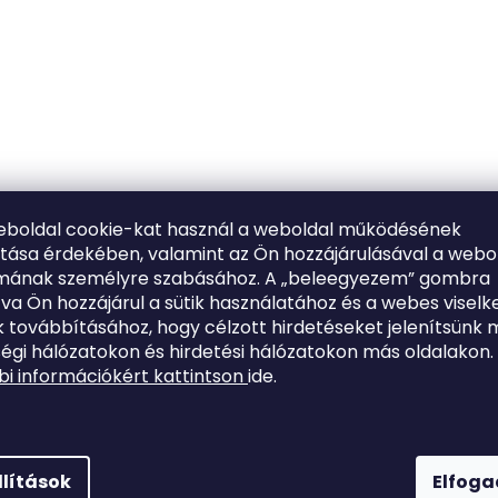
eboldal cookie-kat használ a weboldal működésének
ítása érdekében, valamint az Ön hozzájárulásával a webo
lmának személyre szabásához. A „beleegyezem” gombra
tva Ön hozzájárul a sütik használatához és a webes viselk
 továbbításához, hogy célzott hirdetéseket jelenítsünk 
égi hálózatokon és hirdetési hálózatokon más oldalakon.
i információkért kattintson
ide.
llítások
Elfog