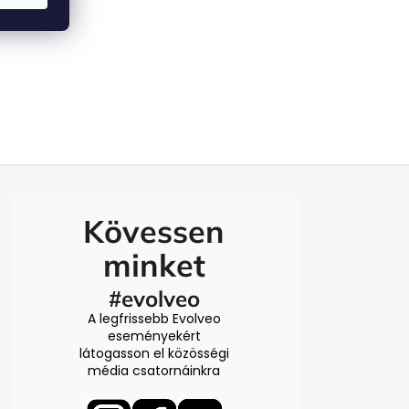
Kövessen
minket
#evolveo
A legfrissebb Evolveo
eseményekért
látogasson el közösségi
média csatornáinkra