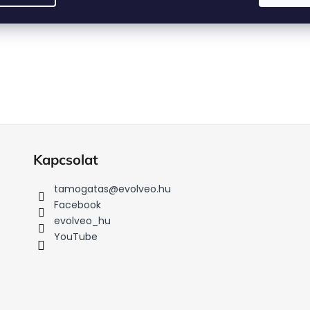
Kapcsolat
tamogatas
@
evolveo.hu
Facebook
evolveo_hu
YouTube