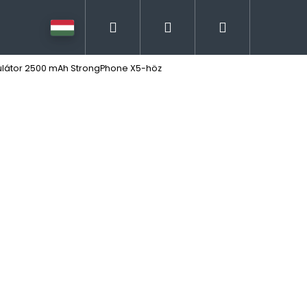
Keresés
Bejelentkezés
Kosár
ulátor 2500 mAh StrongPhone X5-höz