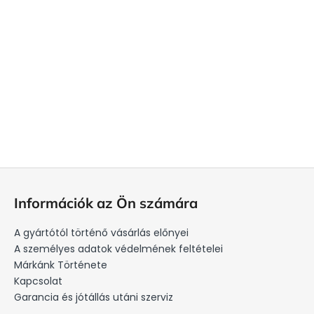
L
á
Információk az Ön számára
b
l
A gyártótól történő vásárlás előnyei
é
A személyes adatok védelmének feltételei
c
Márkánk Története
Kapcsolat
Garancia és jótállás utáni szerviz