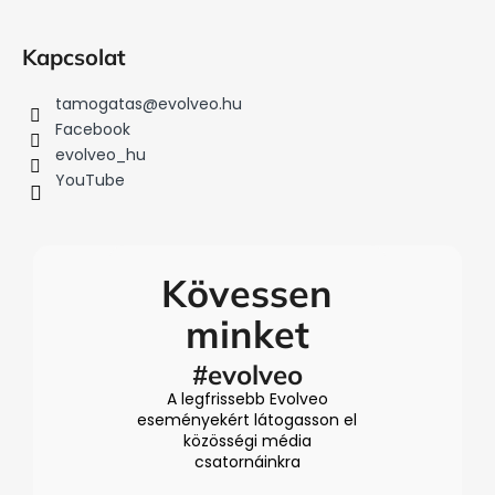
Kapcsolat
tamogatas
@
evolveo.hu
Facebook
evolveo_hu
YouTube
Kövessen
minket
#evolveo
A legfrissebb Evolveo
eseményekért látogasson el
közösségi média
csatornáinkra