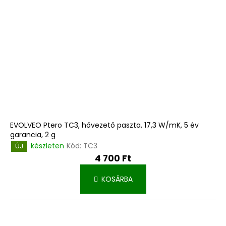
EVOLVEO Ptero TC3, hővezető paszta, 17,3 W/mK, 5 év
garancia, 2 g
készleten
Kód:
TC3
ÚJ
4 700 Ft
KOSÁRBA