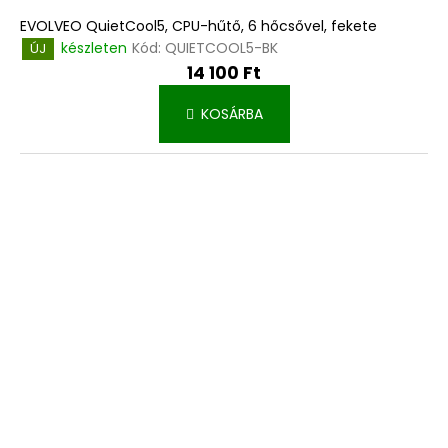
EVOLVEO QuietCool5, CPU-hűtő, 6 hőcsővel, fekete
készleten
Kód:
QUIETCOOL5-BK
ÚJ
14 100 Ft
KOSÁRBA