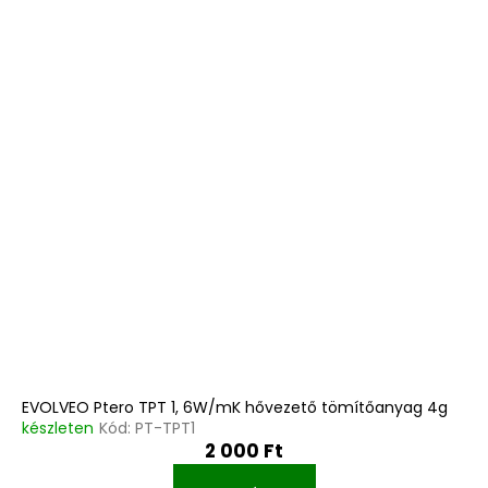
EVOLVEO Ptero TPT 1, 6W/mK hővezető tömítőanyag 4g
készleten
Kód:
PT-TPT1
2 000 Ft