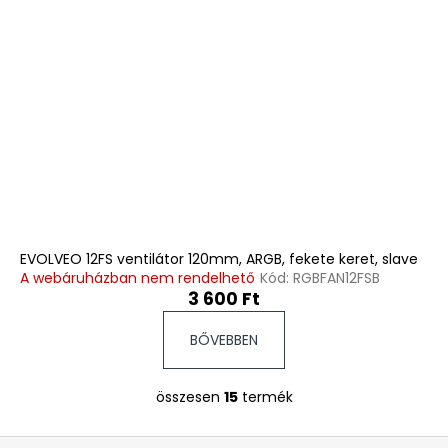
EVOLVEO 12FS ventilátor 120mm, ARGB, fekete keret, slave
A webáruházban nem rendelhető
Kód:
RGBFAN12FSB
3 600 Ft
BŐVEBBEN
összesen
15
termék
L
i