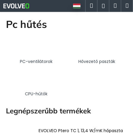
K
Ugrás
Keresés
Kosá
M
Bejelent
a
o
fő
Vissza
Vissza
s
tartalomhoz
Pc hűtés
á
M
r
i
t
k
PC-ventilátorok
Hővezető paszták
e
r
e
s
?
CPU-hűtők
Legnépszerűbb termékek
KERESÉS
EVOLVEO Ptero TC 1, 13,4 W/mK hőpaszta