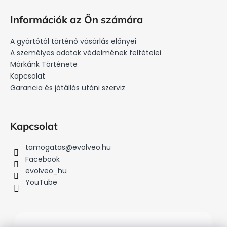
L
s
á
t
Információk az Ön számára
a
b
i
l
A gyártótól történő vásárlás előnyei
r
é
A személyes adatok védelmének feltételei
á
c
Márkánk Története
n
Kapcsolat
y
Garancia és jótállás utáni szerviz
í
t
á
s
Kapcsolat
e
l
tamogatas
@
evolveo.hu
e
Facebook
m
evolveo_hu
e
YouTube
i