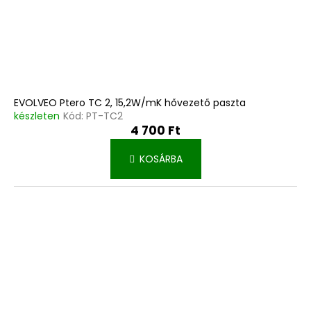
EVOLVEO Ptero TC 2, 15,2W/mK hővezető paszta
készleten
Kód:
PT-TC2
4 700 Ft
KOSÁRBA