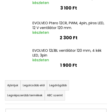
készleten
3 100 Ft
EVOLVEO Ptero 12CR, PWM, 4pin, piros LED,
12 V ventilátor 120 mm.
készleten
2 300 Ft
EVOLVEO 12L1BL ventilátor 120 mm, 4 kék
LED, 3pin
készleten
1 900 Ft
T
e
Ajánljuk
Legolcsóbb elöl
Legdrágább
r
Legnépszerűbb termékek
ABC szerint
m
é