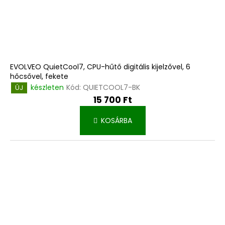
EVOLVEO QuietCool7, CPU-hűtő digitális kijelzővel, 6
hőcsővel, fekete
készleten
Kód:
QUIETCOOL7-BK
ÚJ
15 700 Ft
KOSÁRBA