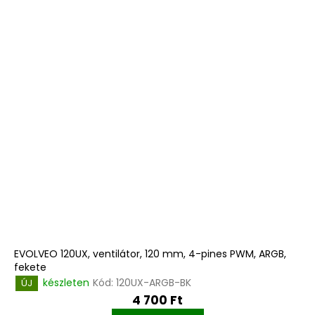
EVOLVEO 120UX, ventilátor, 120 mm, 4-pines PWM, ARGB,
fekete
készleten
Kód:
120UX-ARGB-BK
ÚJ
4 700 Ft