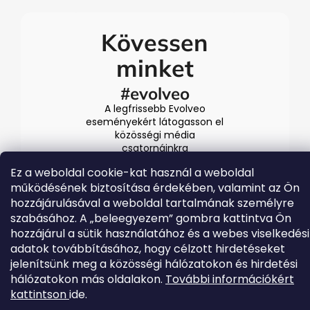
Kövessen
minket
#evolveo
A legfrissebb Evolveo
eseményekért látogasson el
közösségi média
csatornáinkra
Ez a weboldal cookie-kat használ a weboldal
működésének biztosítása érdekében, valamint az Ön
hozzájárulásával a weboldal tartalmának személyre
szabásához. A „beleegyezem” gombra kattintva Ön
hozzájárul a sütik használatához és a webes viselkedési
adatok továbbításához, hogy célzott hirdetéseket
jelenítsünk meg a közösségi hálózatokon és hirdetési
Shoptet készítette
hálózatokon más oldalakon.
További információkért
Copyright 2026
EVOLVEO.hu
. Minden jog fenntartva.
kattintson
ide.