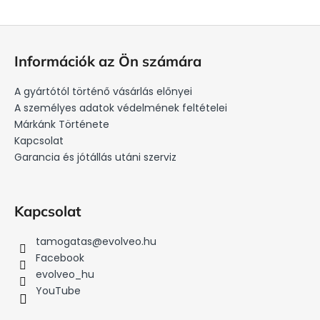
L
á
Információk az Ön számára
b
l
A gyártótól történő vásárlás előnyei
é
A személyes adatok védelmének feltételei
c
Márkánk Története
Kapcsolat
Garancia és jótállás utáni szerviz
Kapcsolat
tamogatas
@
evolveo.hu
Facebook
evolveo_hu
YouTube