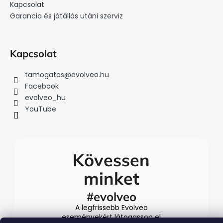
Kapcsolat
Garancia és jótállás utáni szerviz
Kapcsolat
tamogatas
@
evolveo.hu
Facebook
evolveo_hu
YouTube
Kövessen
minket
#evolveo
A legfrissebb Evolveo
eseményekért látogasson el