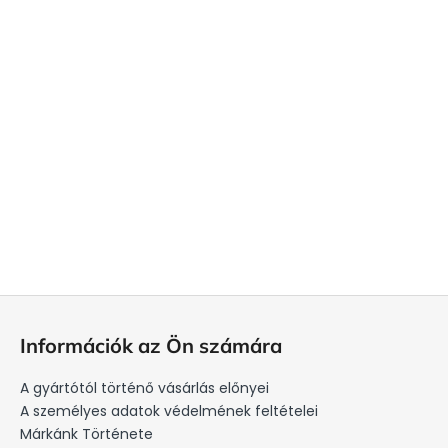
L
á
Információk az Ön számára
b
l
A gyártótól történő vásárlás előnyei
é
A személyes adatok védelmének feltételei
c
Márkánk Története