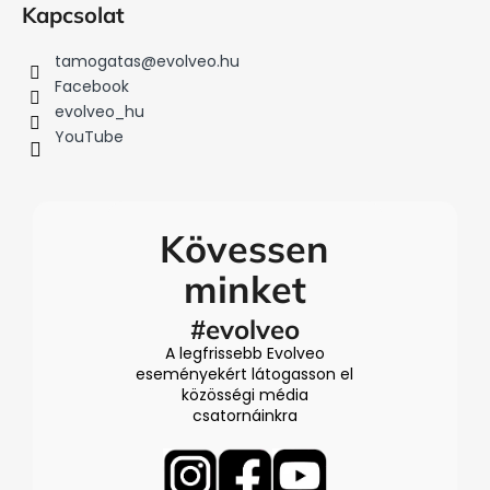
Kapcsolat
tamogatas
@
evolveo.hu
Facebook
evolveo_hu
YouTube
Kövessen
minket
#evolveo
A legfrissebb Evolveo
eseményekért látogasson el
közösségi média
csatornáinkra