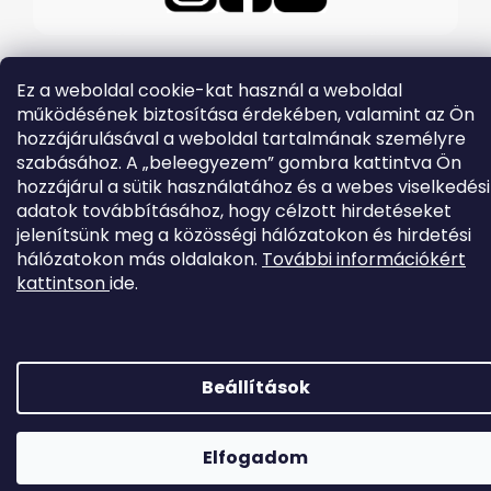
Ez a weboldal cookie-kat használ a weboldal
működésének biztosítása érdekében, valamint az Ön
Shoptet készítette
hozzájárulásával a weboldal tartalmának személyre
Copyright 2026
EVOLVEO.hu
. Minden jog fenntartva.
szabásához. A „beleegyezem” gombra kattintva Ön
hozzájárul a sütik használatához és a webes viselkedési
adatok továbbításához, hogy célzott hirdetéseket
jelenítsünk meg a közösségi hálózatokon és hirdetési
hálózatokon más oldalakon.
További információkért
kattintson
ide.
Beállítások
Elfogadom