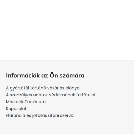
L
á
Információk az Ön számára
b
l
A gyártótól történő vásárlás előnyei
é
A személyes adatok védelmének feltételei
c
Márkánk Története
Kapcsolat
Garancia és jótállás utáni szerviz