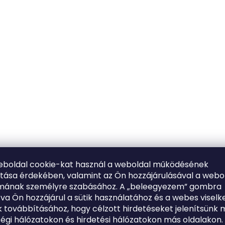
eboldal cookie-kat használ a weboldal működésének
ítása érdekében, valamint az Ön hozzájárulásával a webo
lmának személyre szabásához. A „beleegyezem” gombra
tva Ön hozzájárul a sütik használatához és a webes viselk
 továbbításához, hogy célzott hirdetéseket jelenítsünk 
égi hálózatokon és hirdetési hálózatokon más oldalakon.