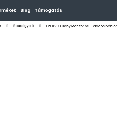
ermékek
Blog
Támogatás
n
Babafigyelő
EVOLVEO Baby Monitor N5 - Videós bébiőr 
Mit keres?
KERESÉS