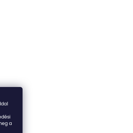
ldal
edési
meg a