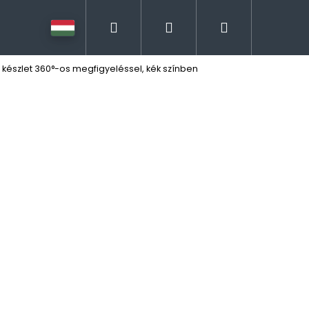
Keresés
Bejelentkezés
Kosár
készlet 360°-os megfigyeléssel, kék színben