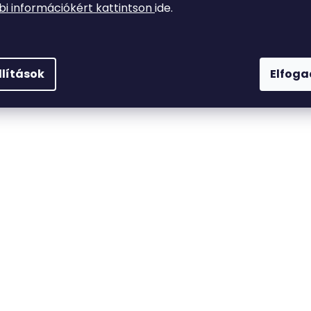
i információkért kattintson
ide.
llítások
Elfog