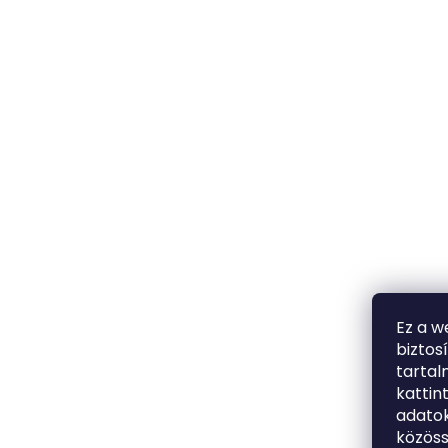
Ez a w
biztos
tarta
kattin
adatok
közöss