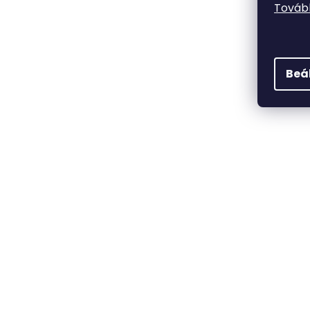
Tovább
Beá