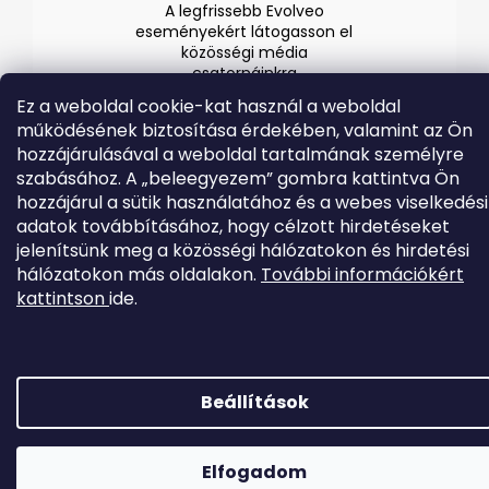
A legfrissebb Evolveo
eseményekért látogasson el
közösségi média
csatornáinkra
Ez a weboldal cookie-kat használ a weboldal
működésének biztosítása érdekében, valamint az Ön
hozzájárulásával a weboldal tartalmának személyre
szabásához. A „beleegyezem” gombra kattintva Ön
hozzájárul a sütik használatához és a webes viselkedési
adatok továbbításához, hogy célzott hirdetéseket
jelenítsünk meg a közösségi hálózatokon és hirdetési
Shoptet készítette
hálózatokon más oldalakon.
További információkért
kattintson
ide.
Copyright 2026
EVOLVEO.hu
. Minden jog fenntartva.
Beállítások
Elfogadom