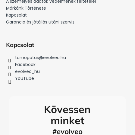
é
A személyes adatok védelmének feltételei
c
Márkánk Története
Kapcsolat
Garancia és jótállás utáni szerviz
Kapcsolat
tamogatas
@
evolveo.hu
Facebook
evolveo_hu
YouTube
Kövessen
minket
#evolveo