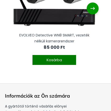
EVOLVEO Detective WN8 SMART, vezeték
nélküli kamerarendszer
85 000 Ft
Kosárba
L
á
Információk az Ön számára
b
l
A gyártótól történő vásárlás előnyei